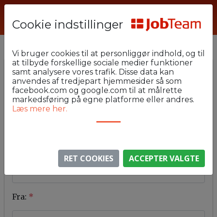
Cookie indstillinger
Vi bruger cookies til at personliggør indhold, og til
at tilbyde forskellige sociale medier funktioner
samt analysere vores trafik. Disse data kan
Kontakt os
anvendes af tredjepart hjemmesider så som
facebook.com og google.com til at målrette
markedsføring på egne platforme eller andres.
Læs mere her.
Til
*
Emne
*
RET COOKIES
ACCEPTER VALGTE
Fra:
*