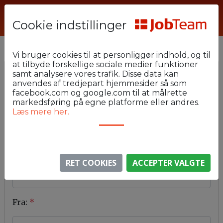
Cookie indstillinger
Vi bruger cookies til at personliggør indhold, og til
at tilbyde forskellige sociale medier funktioner
samt analysere vores trafik. Disse data kan
Kontakt os
anvendes af tredjepart hjemmesider så som
facebook.com og google.com til at målrette
markedsføring på egne platforme eller andres.
Læs mere her.
Til
*
Emne
*
RET COOKIES
ACCEPTER VALGTE
Fra:
*