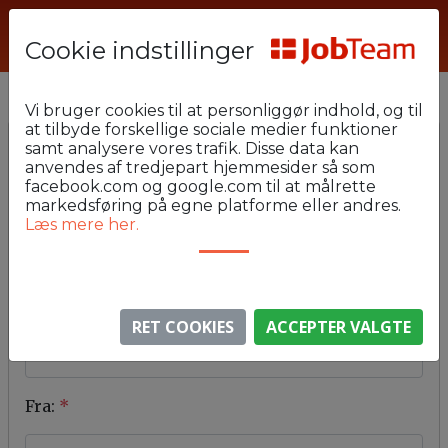
Cookie indstillinger
Vi bruger cookies til at personliggør indhold, og til
at tilbyde forskellige sociale medier funktioner
samt analysere vores trafik. Disse data kan
Kontakt os
anvendes af tredjepart hjemmesider så som
facebook.com og google.com til at målrette
markedsføring på egne platforme eller andres.
Læs mere her.
Til
*
Emne
*
RET COOKIES
ACCEPTER VALGTE
Fra:
*