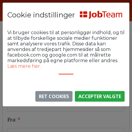
Cookie indstillinger
Vi bruger cookies til at personliggør indhold, og til
at tilbyde forskellige sociale medier funktioner
samt analysere vores trafik. Disse data kan
Kontakt os
anvendes af tredjepart hjemmesider så som
facebook.com og google.com til at målrette
markedsføring på egne platforme eller andres.
Læs mere her.
Til
*
Emne
*
RET COOKIES
ACCEPTER VALGTE
Fra:
*