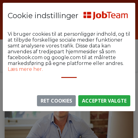
Cookie indstillinger
LM-Afdelingsleder-Esbjerg26
Vi bruger cookies til at personliggør indhold, og til
at tilbyde forskellige sociale medier funktioner
samt analysere vores trafik. Disse data kan
⚠️ Denne jobannonce er udløbet.
anvendes af tredjepart hjemmesider så som
Stillingen er ikke længere aktiv, men du kan
se
facebook.com og google.com til at målrette
lignende annoncer her
.
markedsføring på egne platforme eller andres.
Læs mere her.
RET COOKIES
ACCEPTER VALGTE