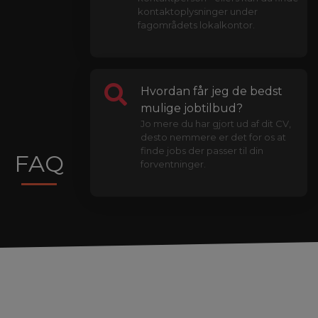
kontaktoplysninger under
fagområdets lokalkontor.
Hvordan får jeg de bedst
mulige jobtilbud?
Jo mere du har gjort ud af dit CV,
desto nemmere er det for os at
finde jobs der passer til din
FAQ
forventninger.