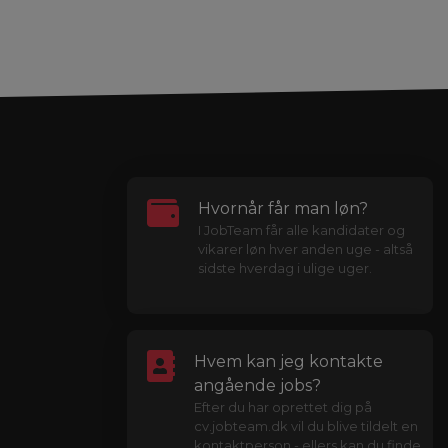
Hvornår får man løn?
I JobTeam får alle kandidater og
vikarer løn hver anden uge - altså
sidste hverdag i ulige uger.
Hvem kan jeg kontakte
angående jobs?
Efter du har oprettet dig på
cv.jobteam.dk vil du blive tildelt en
kontaktperson - ellers kan du finde