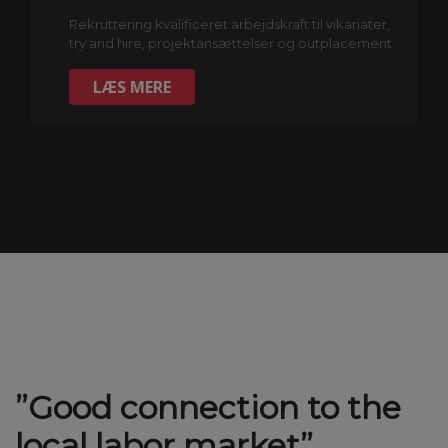
Rekruttering kvalificeret arbejdskraft til vikariater,
try and hire, projektansættelser og outplacement.
LÆS MERE
”Good connection to the
local labor market”