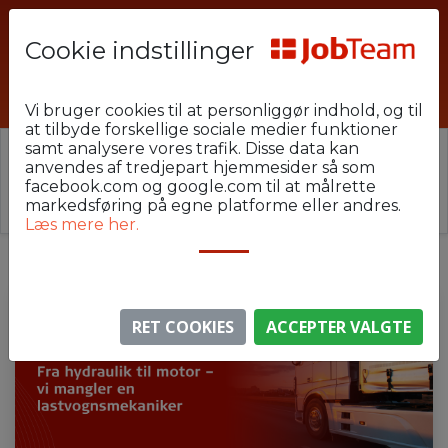
Cookie indstillinger
PHU-14-ESB-Lastvognsmekaniker
Vi bruger cookies til at personliggør indhold, og til
at tilbyde forskellige sociale medier funktioner
samt analysere vores trafik. Disse data kan
⚠️ Denne jobannonce er udløbet.
anvendes af tredjepart hjemmesider så som
Stillingen er ikke længere aktiv, men du kan
se
facebook.com og google.com til at målrette
lignende annoncer her
.
markedsføring på egne platforme eller andres.
Læs mere her.
RET COOKIES
ACCEPTER VALGTE