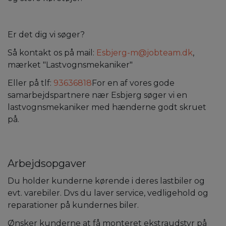
Er det dig vi søger?
Så kontakt os på mail:
Esbjerg-m@jobteam.dk
,
mærket "Lastvognsmekaniker"
Eller på tlf:
93636818
For en af vores gode
samarbejdspartnere nær Esbjerg søger vi en
lastvognsmekaniker med hænderne godt skruet
på.
Arbejdsopgaver
Du holder kunderne kørende i deres lastbiler og
evt. varebiler. Dvs du laver service, vedligehold og
reparationer på kundernes biler.
Ønsker kunderne at få monteret ekstraudstyr på