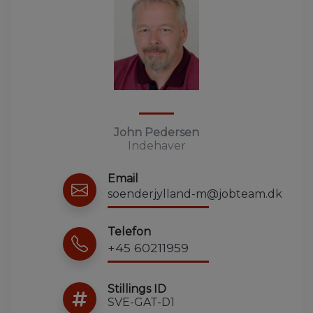
John Pedersen
Indehaver
Email
soenderjylland-m@jobteam.dk
Telefon
+45 60211959
Stillings ID
SVE-GAT-D1