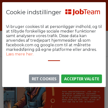
Cookie indstillinger
SVE-GAT-D1
Vi bruger cookies til at personliggør indhold, og til
at tilbyde forskellige sociale medier funktioner
samt analysere vores trafik. Disse data kan
⚠️ Denne jobannonce er udløbet.
anvendes af tredjepart hjemmesider så som
Stillingen er ikke længere aktiv, men du kan
se
facebook.com og google.com til at målrette
lignende annoncer her
.
markedsføring på egne platforme eller andres.
Læs mere her.
RET COOKIES
ACCEPTER VALGTE