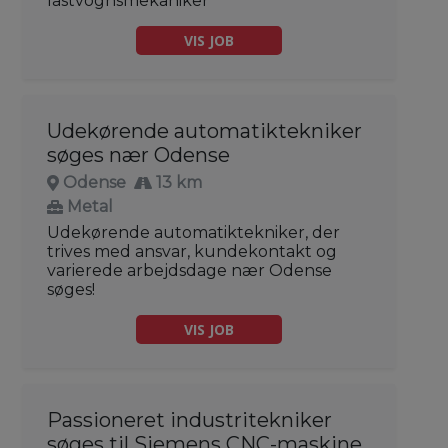
lastvognsmekaniker
VIS JOB
Udekørende automatiktekniker
søges nær Odense
Odense
13 km
Metal
Udekørende automatiktekniker, der
trives med ansvar, kundekontakt og
varierede arbejdsdage nær Odense
søges!
VIS JOB
Passioneret industritekniker
søges til Siemens CNC-maskine