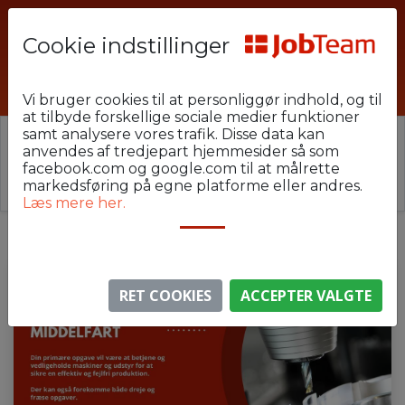
Cookie indstillinger
MAS-GAM-E2
Vi bruger cookies til at personliggør indhold, og til
at tilbyde forskellige sociale medier funktioner
samt analysere vores trafik. Disse data kan
⚠️ Denne jobannonce er udløbet.
anvendes af tredjepart hjemmesider så som
Stillingen er ikke længere aktiv, men du kan
se
facebook.com og google.com til at målrette
lignende annoncer her
.
markedsføring på egne platforme eller andres.
Læs mere her.
RET COOKIES
ACCEPTER VALGTE