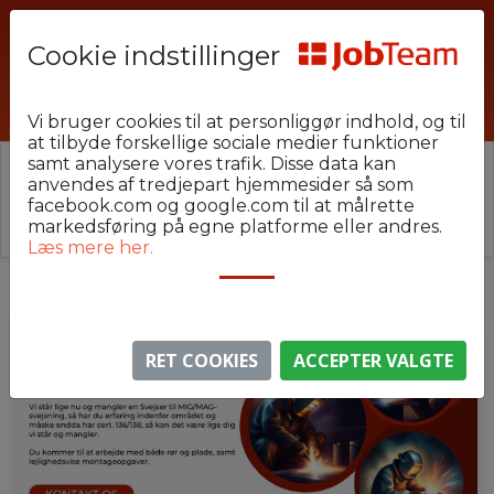
Cookie indstillinger
SVE-GAM-D2
Vi bruger cookies til at personliggør indhold, og til
at tilbyde forskellige sociale medier funktioner
samt analysere vores trafik. Disse data kan
⚠️ Denne jobannonce er udløbet.
anvendes af tredjepart hjemmesider så som
Stillingen er ikke længere aktiv, men du kan
se
facebook.com og google.com til at målrette
lignende annoncer her
.
markedsføring på egne platforme eller andres.
Læs mere her.
RET COOKIES
ACCEPTER VALGTE