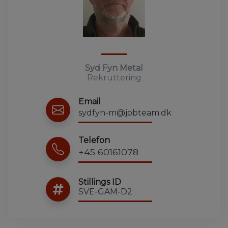
Syd Fyn Metal
Rekruttering
Email
sydfyn-m@jobteam.dk
Telefon
+45 60161078
Stillings ID
SVE-GAM-D2