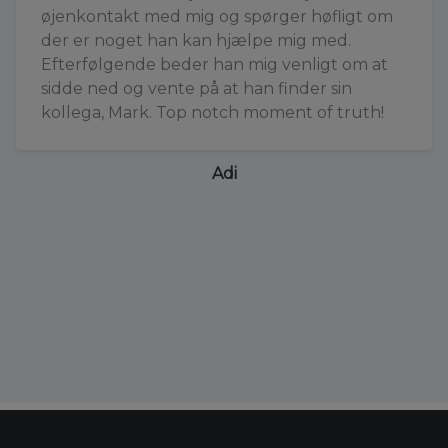
øjenkontakt med mig og spørger høfligt om
der er noget han kan hjælpe mig med.
Efterfølgende beder han mig venligt om at
sidde ned og vente på at han finder sin
kollega, Mark. Top notch moment of truth!
Adi