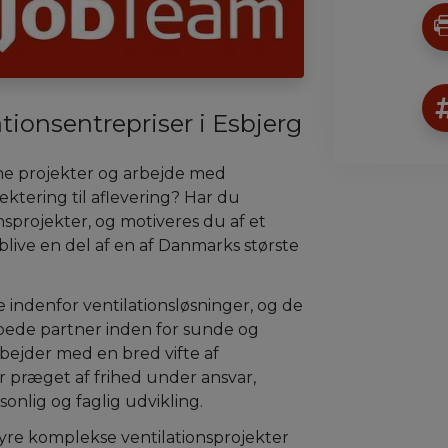
ationsentrepriser i Esbjerg
egne projekter og arbejde med
ktering til aflevering? Har du
nsprojekter, og motiveres du af et
blive en del af en af Danmarks største
indenfor ventilationsløsninger, og de
roede partner inden for sunde og
rbejder med en bred vifte af
 præget af frihed under ansvar,
onlig og faglig udvikling.
styre komplekse ventilationsprojekter