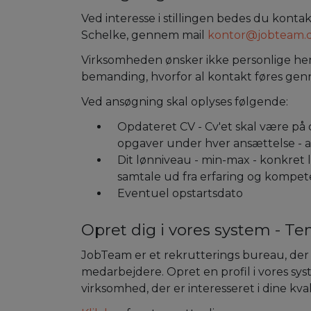
Ved interesse i stillingen bedes du kont
Schelke, gennem mail
kontor@jobteam.
Virksomheden ønsker ikke personlige he
bemanding, hvorfor al kontakt føres ge
Ved ansøgning skal oplyses følgende:
Opdateret CV - Cv'et skal være på
opgaver under hver ansættelse - a
Dit lønniveau - min-max - konkret l
samtale ud fra erfaring og kompe
Eventuel opstartsdato
Opret dig i vores system - Te
JobTeam er et rekrutterings bureau, de
medarbejdere. Opret en profil i vores syst
virksomhed, der er interesseret i dine kval