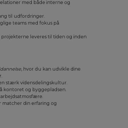
relationer med både interne og
ang til udfordringer.
faglige teams med fokus på
t projekterne leveres til tiden og inden
ddannelse
, hvor du kan udvikle dine
.
en stærk vidensdelingskultur.
å kontoret og byggepladsen.
v arbejdsatmosfære.
r matcher din erfaring og