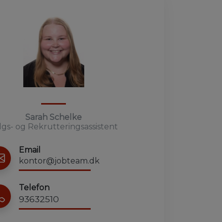
Sarah Schelke
lgs- og Rekrutteringsassistent
Email
kontor@jobteam.dk
Telefon
93632510