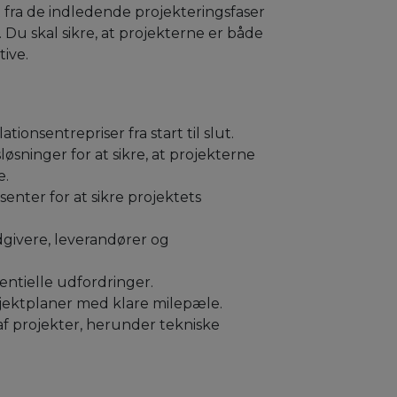
 alt fra de indledende projekteringsfaser
. Du skal sikre, at projekterne er både
ive.
ionsentrepriser fra start til slut.
løsninger for at sikre, at projekterne
e.
nter for at sikre projektets
givere, leverandører og
entielle udfordringer.
jektplaner med klare milepæle.
af projekter, herunder tekniske