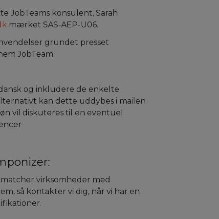
akte JobTeams konsulent, Sarah
dk
mærket SAS-AEP-U06.
nvendelser grundet presset
nnem JobTeam.
 dansk og inkludere de enkelte
lternativt kan dette uddybes i mailen
øn vil diskuteres til en eventuel
tencer
mponizer:
r matcher virksomheder med
em, så kontakter vi dig, når vi har en
ifikationer.