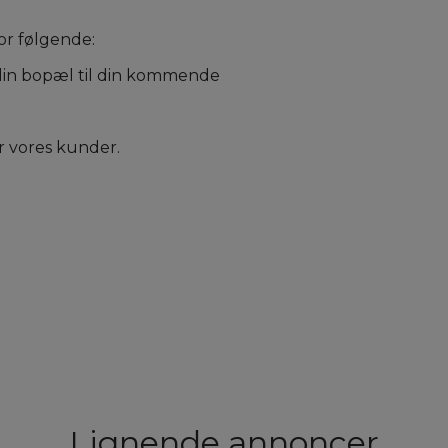
for følgende:
 din bopæl til din kommende
r vores kunder.
Lignende annoncer