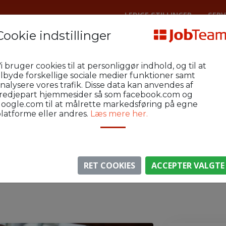
LEDIGE STILLINGER
SERV
Cookie indstillinger
bjerg Kontor
SAS-AEP-U06
i bruger cookies til at personliggør indhold, og til at
ationsentrepriser i Esbjerg
ilbyde forskellige sociale medier funktioner samt
nalysere vores trafik. Disse data kan anvendes af
redjepart hjemmesider så som facebook.com og
oogle.com til at målrette markedsføring på egne
latforme eller andres.
Læs mere her.
⚠️ Denne jobannonce er udløbet.
gen er ikke længere aktiv, men du kan
se lignende annon
RET COOKIES
ACCEPTER VALGTE