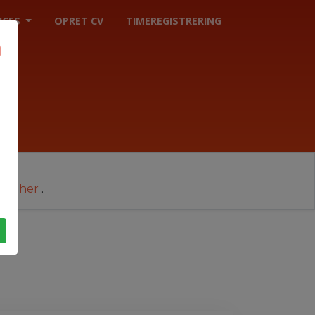
ICES
OPRET CV
TIMEREGISTRERING
cer her
.