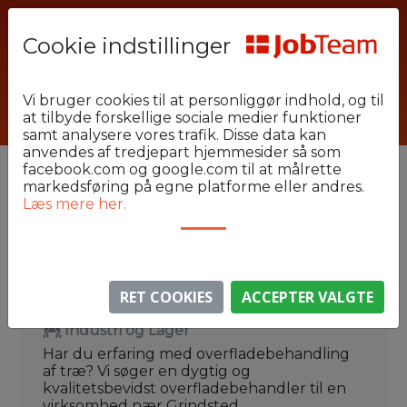
Cookie indstillinger
Forside
Jobsøgende
Vi bruger cookies til at personliggør indhold, og til
at tilbyde forskellige sociale medier funktioner
Industri og Lager
Grindsted
samt analysere vores trafik. Disse data kan
anvendes af tredjepart hjemmesider så som
2
facebook.com og google.com til at målrette
VIS FILTRE
Ryd
markedsføring på egne platforme eller andres.
Læs mere her.
167 jobs
Overfladebehandler til træ søges –
dag- eller aftenhold nær Grindsted
RET COOKIES
ACCEPTER VALGTE
Grindsted
0 km
Industri og Lager
Har du erfaring med overfladebehandling
af træ? Vi søger en dygtig og
kvalitetsbevidst overfladebehandler til en
virksomhed nær Grindsted.