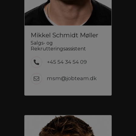
Mikkel Schmidt Møller
Salgs- og
Rekrutteringsassistent
+45 54 34 54 09
msm@jobteam.dk