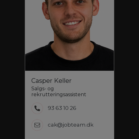
Casper Keller
Salgs- og
rekrutteringsassistent
93 63 10 26
cak@jobteam.dk