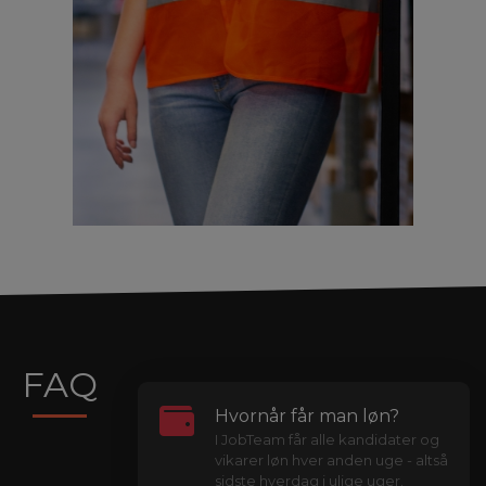
FAQ
Hvornår får man løn?
I JobTeam får alle kandidater og
vikarer løn hver anden uge - altså
sidste hverdag i ulige uger.