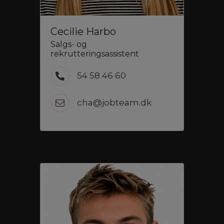
Cecilie Harbo
Salgs- og
rekrutteringsassistent
54 58 46 60
cha@jobteam.dk