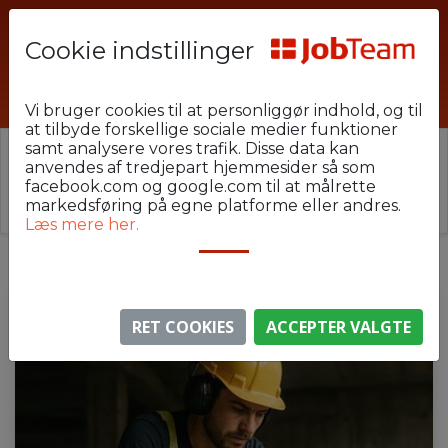
Cookie indstillinger
CWJ-BE-02-OD
Vi bruger cookies til at personliggør indhold, og til
at tilbyde forskellige sociale medier funktioner
samt analysere vores trafik. Disse data kan
⚠️ Denne jobannonce er udløbet.
anvendes af tredjepart hjemmesider så som
Stillingen er ikke længere aktiv, men du kan
se
facebook.com og google.com til at målrette
lignende annoncer her
.
markedsføring på egne platforme eller andres.
Læs mere her.
RET COOKIES
ACCEPTER VALGTE