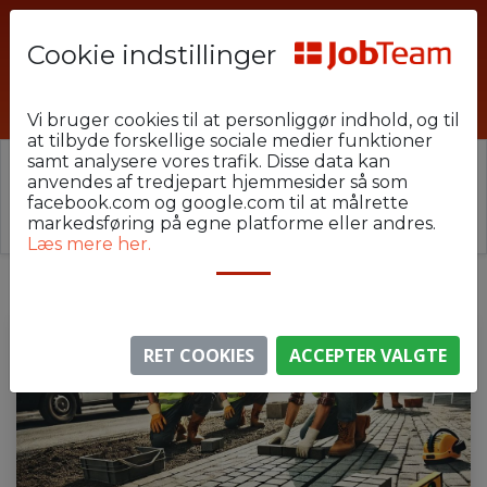
Cookie indstillinger
CWJ-BROL-01
Vi bruger cookies til at personliggør indhold, og til
at tilbyde forskellige sociale medier funktioner
samt analysere vores trafik. Disse data kan
⚠️ Denne jobannonce er udløbet.
anvendes af tredjepart hjemmesider så som
Stillingen er ikke længere aktiv, men du kan
se
facebook.com og google.com til at målrette
lignende annoncer her
.
markedsføring på egne platforme eller andres.
Læs mere her.
RET COOKIES
ACCEPTER VALGTE