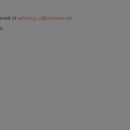
rest til
aalborg-u@jobteam.dk
.
et