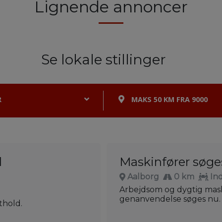
Lignende annoncer
Se lokale stillinger
R
MAKS 50 KM FRA 9000
l
Maskinfører søge
Aalborg
0 km
In
Arbejdsom og dygtig mask
genanvendelse søges nu.
thold.