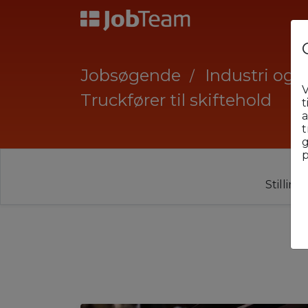
Jobsøgende
Industri og 
V
Truckfører til skiftehold
t
a
t
g
p
Stillin