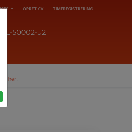
ICES
OPRET CV
TIMEREGISTRERING
AL-50002-u2
cer her
.