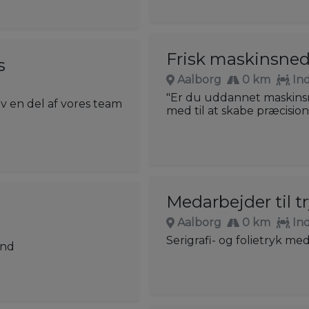
Frisk maskinsned
s
Aalborg
0 km
In
"Er du uddannet maskinsn
v en del af vores team
med til at skabe præcision 
Medarbejder til tr
Aalborg
0 km
In
Serigrafi- og folietryk me
and