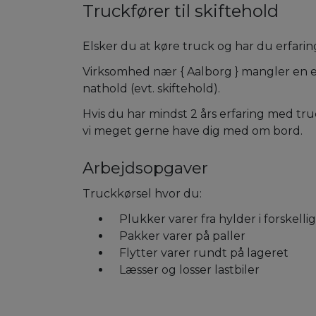
Truckfører til skiftehold
Elsker du at køre truck og har du erfari
Virksomhed nær { Aalborg } mangler en er
nathold (evt. skiftehold).
Hvis du har mindst 2 års erfaring med truc
vi meget gerne have dig med om bord.
Arbejdsopgaver
Truckkørsel hvor du:
Plukker varer fra hylder i forskell
Pakker varer på paller
Flytter varer rundt på lageret
Læsser og losser lastbiler