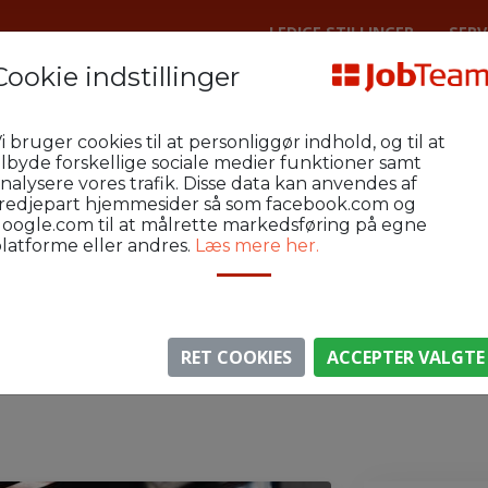
LEDIGE STILLINGER
SERV
Cookie indstillinger
Lager
Aalborg Industri og Lager
A
i bruger cookies til at personliggør indhold, og til at
ilbyde forskellige sociale medier funktioner samt
nalysere vores trafik. Disse data kan anvendes af
redjepart hjemmesider så som facebook.com og
oogle.com til at målrette markedsføring på egne
latforme eller andres.
Læs mere her.
⚠️ Denne jobannonce er udløbet.
gen er ikke længere aktiv, men du kan
se lignende annon
RET COOKIES
ACCEPTER VALGTE