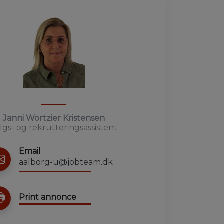
Janni Wortzier Kristensen
lgs- og rekrutteringsassistent
Email
aalborg-u@jobteam.dk
Print annonce