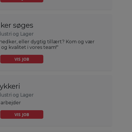
ker søges
dustri og Lager
edker, eller dygtig tillært? Kom og vær
og kvalitet i vores team!"
VIS JOB
ykkeri
dustri og Lager
darbejder
VIS JOB