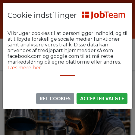
Cookie indstillinger
AAL-50011
Vi bruger cookies til at personliggør indhold, og til
at tilbyde forskellige sociale medier funktioner
samt analysere vores trafik. Disse data kan
⚠️ Denne jobannonce er udløbet.
anvendes af tredjepart hjemmesider så som
Stillingen er ikke længere aktiv, men du kan
se
facebook.com og google.com til at målrette
lignende annoncer her
.
markedsføring på egne platforme eller andres.
Læs mere her.
RET COOKIES
ACCEPTER VALGTE