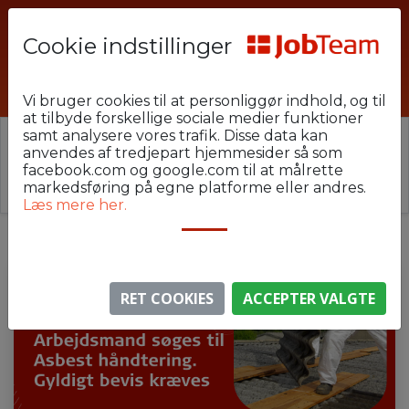
Cookie indstillinger
SBH-Asbest-T03
Vi bruger cookies til at personliggør indhold, og til
at tilbyde forskellige sociale medier funktioner
samt analysere vores trafik. Disse data kan
⚠️ Denne jobannonce er udløbet.
anvendes af tredjepart hjemmesider så som
Stillingen er ikke længere aktiv, men du kan
se
facebook.com og google.com til at målrette
lignende annoncer her
.
markedsføring på egne platforme eller andres.
Læs mere her.
RET COOKIES
ACCEPTER VALGTE