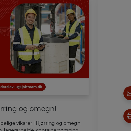
ørring og omegn!
elige vikarer i Hjørring og omegn.
n, lagerarbejde, containertømning,