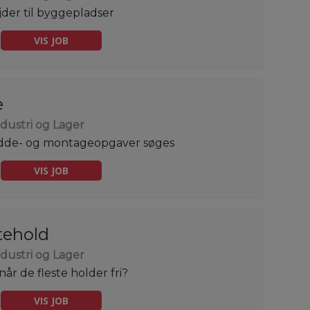
der til byggepladser
VIS JOB
e
ndustri og Lager
lodde- og montageopgaver søges
VIS JOB
ftehold
ndustri og Lager
år de fleste holder fri?
VIS JOB