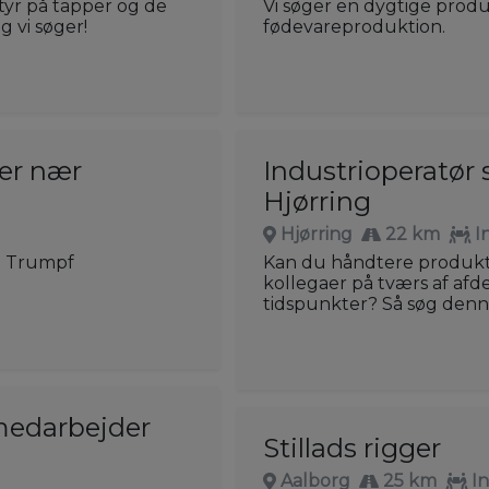
tyr på tapper og de
Vi søger en dygtige prod
g vi søger!
fødevareproduktion.
rer nær
Industrioperatør 
Hjørring
Hjørring
22 km
I
d Trumpf
Kan du håndtere produkt
kollegaer på tværs af af
tidspunkter? Så søg denne
medarbejder
Stillads rigger
Aalborg
25 km
I