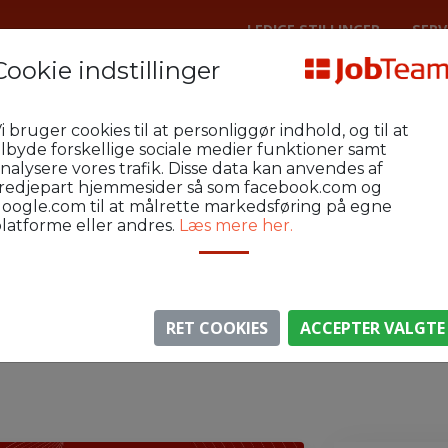
LEDIGE STILLINGER
SERV
Cookie indstillinger
Lager
Brønderslev Industri og Lager
i bruger cookies til at personliggør indhold, og til at
ørring og omegn!
ilbyde forskellige sociale medier funktioner samt
nalysere vores trafik. Disse data kan anvendes af
redjepart hjemmesider så som facebook.com og
oogle.com til at målrette markedsføring på egne
latforme eller andres.
Læs mere her.
⚠️ Denne jobannonce er udløbet.
gen er ikke længere aktiv, men du kan
se lignende annon
RET COOKIES
ACCEPTER VALGTE