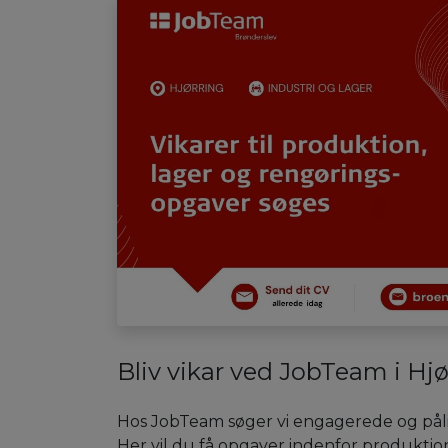
Bliv vikar ved JobTeam i Hj
Hos JobTeam søger vi engagerede og pålid
Her vil du få opgaver indenfor produktio