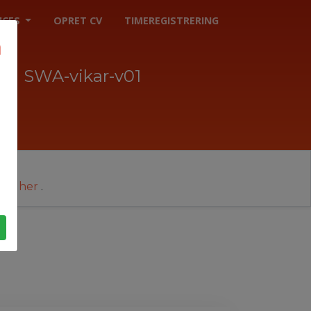
ICES
OPRET CV
TIMEREGISTRERING
SWA-vikar-v01
cer her
.