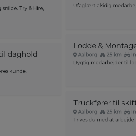
Ufaglært alsidig medarbej
nilde. Try & Hire,
Lodde & Montag
il daghold
Aalborg
25 km
I
Dygtig medarbejder til 
ores kunde.
Truckfører til ski
Aalborg
25 km
I
Trives du med at arbejde n