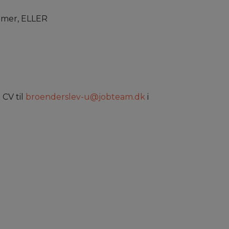
imer, ELLER
 CV til
broenderslev-u@jobteam.dk
i