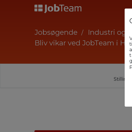
Jobsøgende
Industri og 
V
Bliv vikar ved JobTeam i Hj
t
a
t
g
p
Stillin