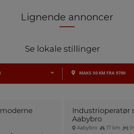
Lignende annoncer
Se lokale stillinger
R
MAKS 50 KM FRA 9700
l moderne
Industrioperatør 
Aabybro
Aabybro
17 km
I