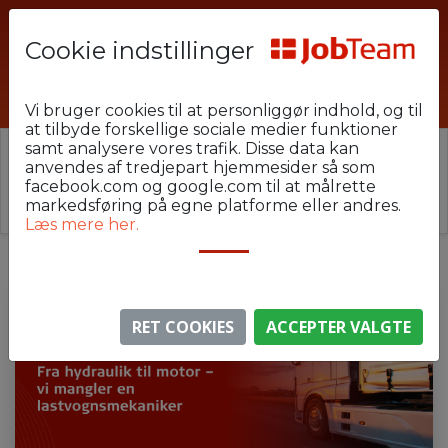
Cookie indstillinger
NIT-22-ESB-Lastvognsmekaniker
Vi bruger cookies til at personliggør indhold, og til
at tilbyde forskellige sociale medier funktioner
samt analysere vores trafik. Disse data kan
⚠️ Denne jobannonce er udløbet.
anvendes af tredjepart hjemmesider så som
Stillingen er ikke længere aktiv, men du kan
se
facebook.com og google.com til at målrette
lignende annoncer her
.
markedsføring på egne platforme eller andres.
Læs mere her.
RET COOKIES
ACCEPTER VALGTE