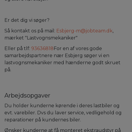
Er det dig vi søger?
Så kontakt os på mail:
Esbjerg-m@jobteam.dk
,
mærket "Lastvognsmekaniker"
Eller på tlf:
93636818
For en af vores gode
samarbejdspartnere nær Esbjerg søger vi en
lastvognsmekaniker med hænderne godt skruet
på.
Arbejdsopgaver
Du holder kunderne kørende i deres lastbiler og
evt. varebiler. Dvs du laver service, vedligehold og
reparationer på kundernes biler.
Ønsker kunderne at få monteret ekstraudstyr på