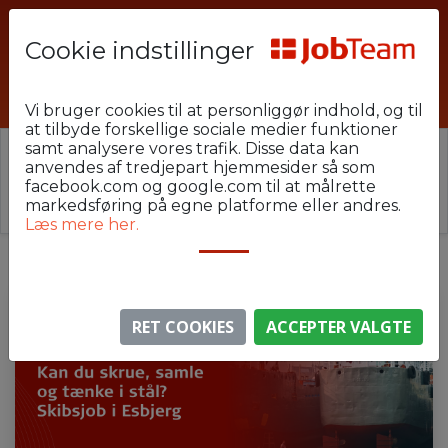
Cookie indstillinger
PHU-19-ESB-SKIBS
Vi bruger cookies til at personliggør indhold, og til
at tilbyde forskellige sociale medier funktioner
samt analysere vores trafik. Disse data kan
⚠️ Denne jobannonce er udløbet.
anvendes af tredjepart hjemmesider så som
Stillingen er ikke længere aktiv, men du kan
se
facebook.com og google.com til at målrette
lignende annoncer her
.
markedsføring på egne platforme eller andres.
Læs mere her.
RET COOKIES
ACCEPTER VALGTE