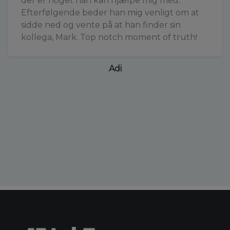
der er noget han kan hjælpe mig med.
Efterfølgende beder han mig venligt om at
sidde ned og vente på at han finder sin
kollega, Mark. Top notch moment of truth!
Adi