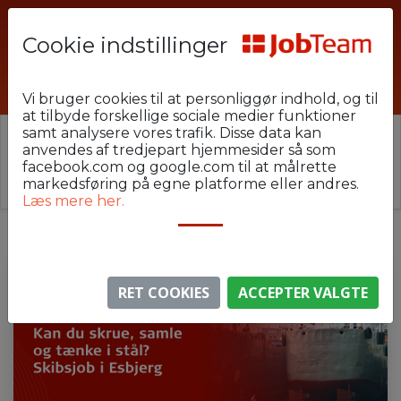
Cookie indstillinger
PHU-19-ESB-SKIBS
Vi bruger cookies til at personliggør indhold, og til
at tilbyde forskellige sociale medier funktioner
samt analysere vores trafik. Disse data kan
⚠️ Denne jobannonce er udløbet.
anvendes af tredjepart hjemmesider så som
Stillingen er ikke længere aktiv, men du kan
se
facebook.com og google.com til at målrette
lignende annoncer her
.
markedsføring på egne platforme eller andres.
Læs mere her.
RET COOKIES
ACCEPTER VALGTE