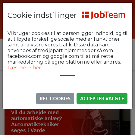
Cookie indstillinger
PHU-19-VAR-AUTOTEK
Vi bruger cookies til at personliggør indhold, og til
at tilbyde forskellige sociale medier funktioner
samt analysere vores trafik. Disse data kan
⚠️ Denne jobannonce er udløbet.
anvendes af tredjepart hjemmesider så som
Stillingen er ikke længere aktiv, men du kan
se
facebook.com og google.com til at målrette
lignende annoncer her
.
markedsføring på egne platforme eller andres.
Læs mere her.
RET COOKIES
ACCEPTER VALGTE