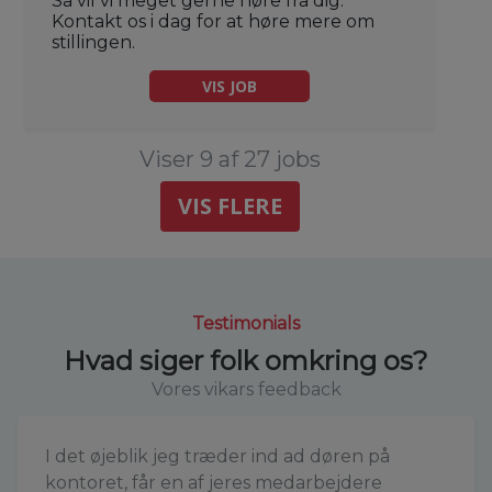
Så vil vi meget gerne høre fra dig.
Kontakt os i dag for at høre mere om
stillingen.
VIS JOB
Viser 9 af 27 jobs
VIS FLERE
Testimonials
Hvad siger folk omkring os?
Vores vikars feedback
I det øjeblik jeg træder ind ad døren på
kontoret, får en af jeres medarbejdere