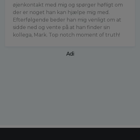
øjenkontakt med mig og spørger høfligt om
der er noget han kan hjælpe mig med.
Efterfølgende beder han mig venligt om at
sidde ned og vente på at han finder sin
kollega, Mark. Top notch moment of truth!
Adi