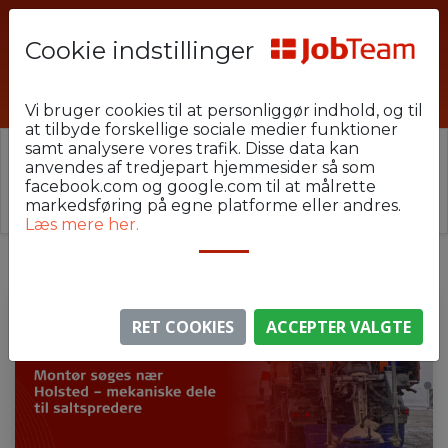
Cookie indstillinger
PHU-20-HOLSTED-MONTØR
Vi bruger cookies til at personliggør indhold, og til
at tilbyde forskellige sociale medier funktioner
samt analysere vores trafik. Disse data kan
⚠️ Denne jobannonce er udløbet.
anvendes af tredjepart hjemmesider så som
Stillingen er ikke længere aktiv, men du kan
se
facebook.com og google.com til at målrette
lignende annoncer her
.
markedsføring på egne platforme eller andres.
Læs mere her.
RET COOKIES
ACCEPTER VALGTE