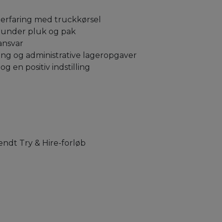
d erfaring med truckkørsel
erunder pluk og pak
ansvar
ring og administrative lageropgaver
 en positiv indstilling
endt Try & Hire-forløb