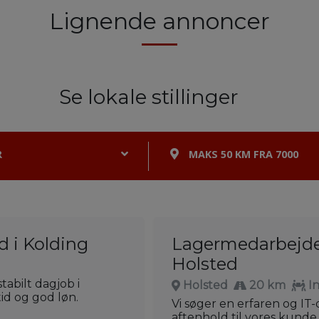
Lignende annoncer
Se lokale stillinger
R
MAKS 50 KM FRA 7000
 i Kolding
Lagermedarbejder
Holsted
abilt dagjob i
Holsted
20 km
I
id og god løn.
Vi søger en erfaren og IT
aftenhold til vores kunde 