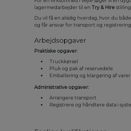
For en virksomhed i Vejle søger vi en dyg
lagermedarbejder til en
Try & Hire
stillin
Du vil få en alsidig hverdag, hvor du både
og får ansvar for transport og registrering
Arbejdsopgaver
Praktiske opgaver:
Truckkørsel
Pluk og pak af reservedele
Emballering og klargøring af varer 
Administrative opgaver:
Arrangere transport
Registrere og håndtere data i sys