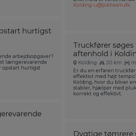
Kolding-u@jobteam.dk
pstart hurtigst
Truckfører søges t
aftenhold i Koldi
ierende arbejdsopgaver?
l et længerevarende
Kolding
20 km
I
 opstart hurtigst
Er du en erfaren truckfører
effektivt med højt tempo? 
Kolding, hvor du bliver en
stabler, hjælper med pluk
korrekt og effektivt.
gerevarende
Dygtige tømrere s