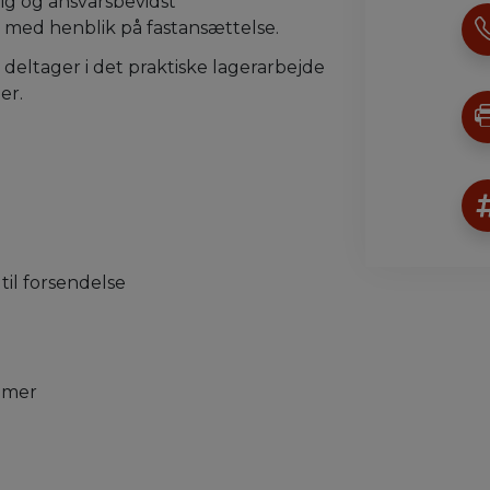
tig og ansvarsbevidst
g med henblik på fastansættelse.
 deltager i det praktiske lagerarbejde
er.
til forsendelse
temer