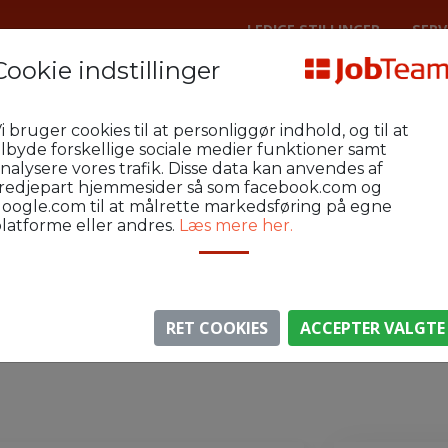
LEDIGE STILLINGER
SERV
Cookie indstillinger
Lager
Fredericia Industri og Lager
i bruger cookies til at personliggør indhold, og til at
ansvar hos en virksomhed i Vejle
ilbyde forskellige sociale medier funktioner samt
nalysere vores trafik. Disse data kan anvendes af
redjepart hjemmesider så som facebook.com og
oogle.com til at målrette markedsføring på egne
latforme eller andres.
Læs mere her.
⚠️ Denne jobannonce er udløbet.
gen er ikke længere aktiv, men du kan
se lignende annon
RET COOKIES
ACCEPTER VALGTE