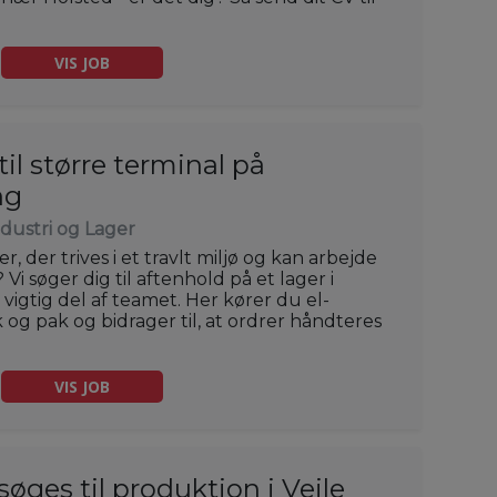
VIS JOB
il større terminal på
ng
ndustri og Lager
, der trives i et travlt miljø og kan arbejde
Vi søger dig til aftenhold på et lager i
 vigtig del af teamet. Her kører du el-
 og pak og bidrager til, at ordrer håndteres
VIS JOB
øges til produktion i Vejle