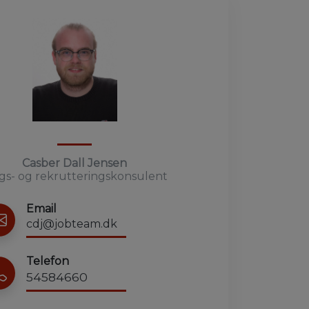
Casber Dall Jensen
gs- og rekrutteringskonsulent
Email
cdj@jobteam.dk
Telefon
54584660