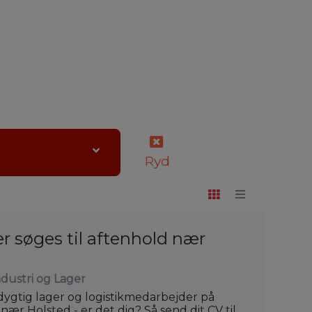
Ryd
 søges til aftenhold nær
ndustri og Lager
-dygtig lager og logistikmedarbejder på
nær Holsted - er det dig? Så send dit CV til