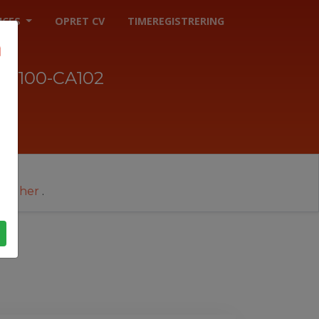
ICES
OPRET CV
TIMEREGISTRERING
7100-CA102
cer her
.