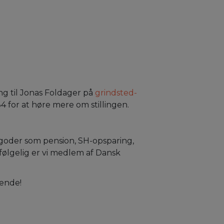
n
ng til Jonas Foldager på
grindsted-
84 for at høre mere om stillingen.
 goder som pension, SH-opsparing,
ølgelig er vi medlem af Dansk
bende!