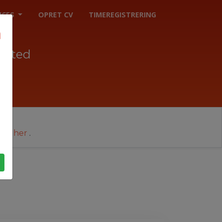
ICES
OPRET CV
TIMEREGISTRERING
dsted
cer her
.