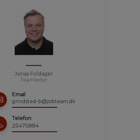
Jonas Foldager
Teamleder
Email
grindsted-b@jobteam.dk
Telefon
25475884