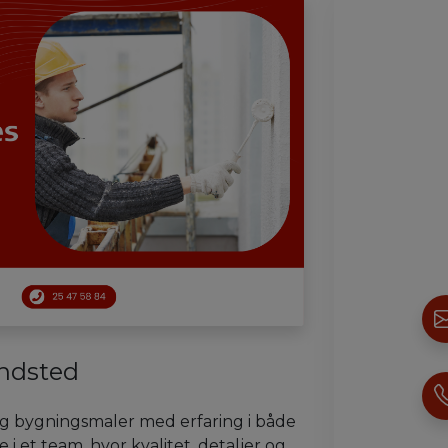
indsted
ig bygningsmaler med erfaring i både
 i et team, hvor kvalitet, detaljer og