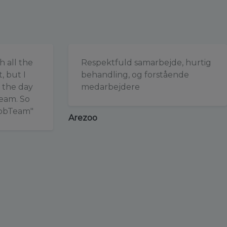
h all the
Respektfuld samarbejde, hurtig
, but I
behandling, og forstående
 the day
medarbejdere
Team. So
JobTeam"
Arezoo