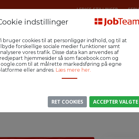
LEDIGE STILLINGER
SERV
Cookie indstillinger
dsted Byg
To_L-Byg-2026-L109-Grin
i bruger cookies til at personliggør indhold, og til at
indsted
ilbyde forskellige sociale medier funktioner samt
nalysere vores trafik. Disse data kan anvendes af
redjepart hjemmesider så som facebook.com og
oogle.com til at målrette markedsføring på egne
latforme eller andres.
Læs mere her.
⚠️ Denne jobannonce er udløbet.
gen er ikke længere aktiv, men du kan
se lignende annon
RET COOKIES
ACCEPTER VALGTE