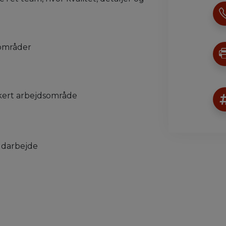
sområder
kkert arbejdsområde
ldarbejde