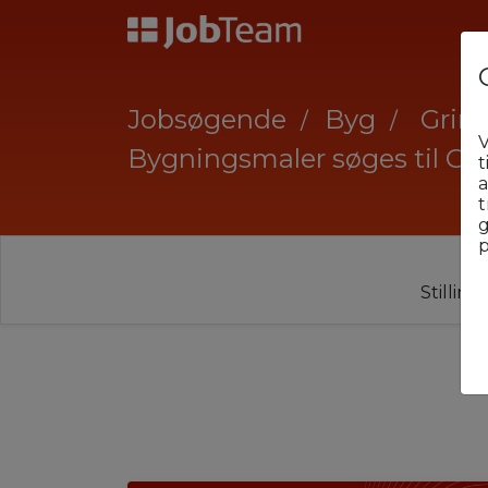
Jobsøgende
Byg
Grin
V
Bygningsmaler søges til Gr
t
a
t
g
p
Stillin