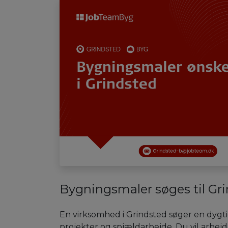
Bygningsmaler søges til Gr
En virksomhed i Grindsted søger en dygt
projekter og spjældarbejde. Du vil arbejde