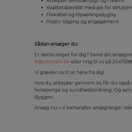
Arbejder selvstændigt og i teams
Kvalitetsbevidst med øje for detalje
Fleksibel og tilpasningsdygtig
Positiv tilgang og engagement
Sådan ansøger du:
Er dette noget for dig? Send din ansøgni
b@jobteam.dk
eller ring til os på 254758
Vi glæder os til at høre fra dig!
Hvis du arbejder gennem os, får du også
feriepenge og sundhedsordning. Og selvf
Byggeri.
Ansøg nu – vi behandler ansøgninger lø