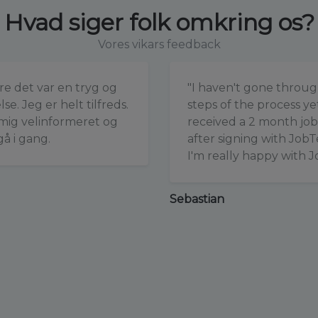
Hvad siger folk omkring os?
Vores vikars feedback
re det var en tryg og
"I haven't gone throug
se. Jeg er helt tilfreds.
steps of the process yet
 mig velinformeret og
received a 2 month job
 gå i gang.
after signing with Job
I'm really happy with 
Sebastian