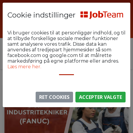
Cookie indstillinger
MSC-U16-GRI-Fanuc
Vi bruger cookies til at personliggør indhold, og til
at tilbyde forskellige sociale medier funktioner
samt analysere vores trafik. Disse data kan
⚠️ Denne jobannonce er udløbet.
anvendes af tredjepart hjemmesider så som
Stillingen er ikke længere aktiv, men du kan
se
facebook.com og google.com til at målrette
lignende annoncer her
.
markedsføring på egne platforme eller andres.
Læs mere her.
RET COOKIES
ACCEPTER VALGTE