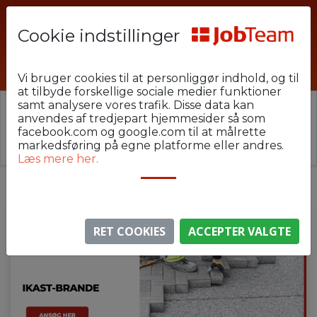
Cookie indstillinger
Ksc-KR-209
Vi bruger cookies til at personliggør indhold, og til
at tilbyde forskellige sociale medier funktioner
samt analysere vores trafik. Disse data kan
⚠️ Denne jobannonce er udløbet.
anvendes af tredjepart hjemmesider så som
Stillingen er ikke længere aktiv, men du kan
se
facebook.com og google.com til at målrette
lignende annoncer her
.
markedsføring på egne platforme eller andres.
Læs mere her.
RET COOKIES
ACCEPTER VALGTE