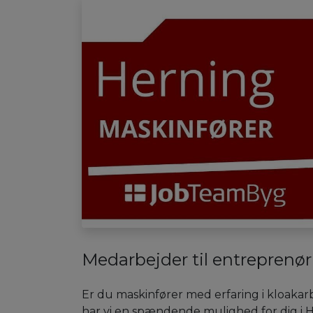
Medarbejder til entreprenø
Er du maskinfører med erfaring i kloakar
har vi en spændende mulighed for dig i 