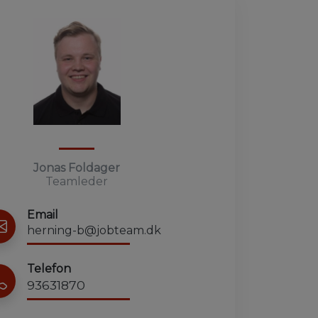
Jonas Foldager
Teamleder
Email
herning-b@jobteam.dk
Telefon
93631870