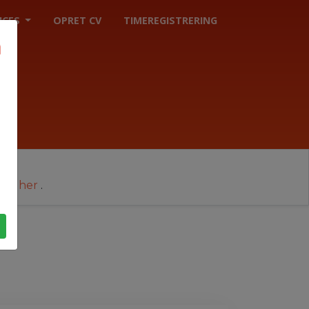
ICES
OPRET CV
TIMEREGISTRERING
cer her
.