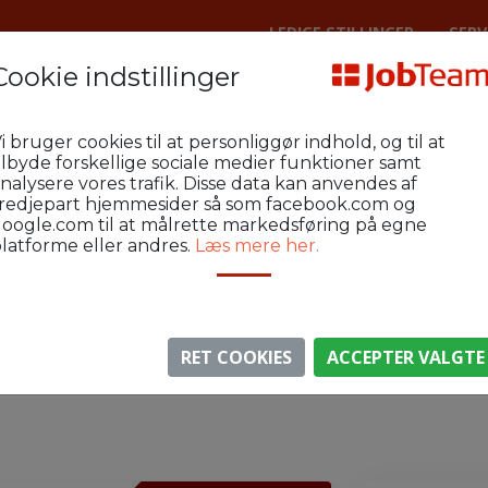
LEDIGE STILLINGER
SERV
Cookie indstillinger
ing Byg
On_U-Byg-L111-Herning
i bruger cookies til at personliggør indhold, og til at
r virksomhed
ilbyde forskellige sociale medier funktioner samt
nalysere vores trafik. Disse data kan anvendes af
redjepart hjemmesider så som facebook.com og
oogle.com til at målrette markedsføring på egne
latforme eller andres.
Læs mere her.
⚠️ Denne jobannonce er udløbet.
gen er ikke længere aktiv, men du kan
se lignende annon
RET COOKIES
ACCEPTER VALGTE