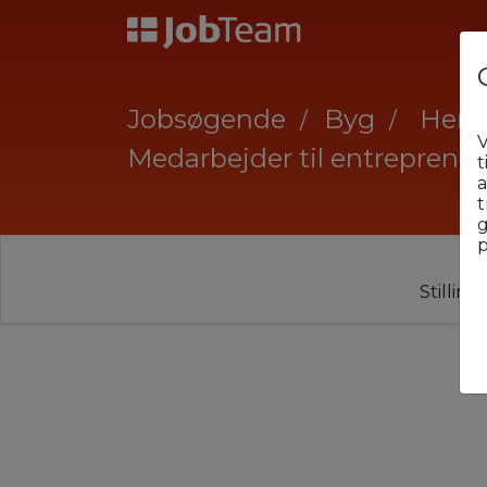
Jobsøgende
Byg
Hern
V
Medarbejder til entreprenø
t
a
t
g
p
Stillin