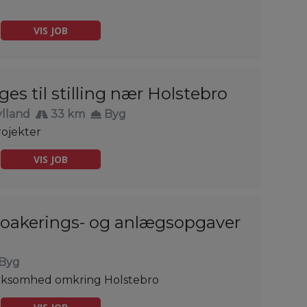
VIS JOB
es til stilling nær Holstebro
ylland
33 km
Byg
rojekter
VIS JOB
kloakerings- og anlægsopgaver
Byg
irksomhed omkring Holstebro