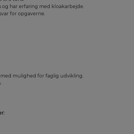
is og har erfaring med kloakarbejde.
svar for opgaverne.
ed mulighed for faglig udvikling.
.
r: