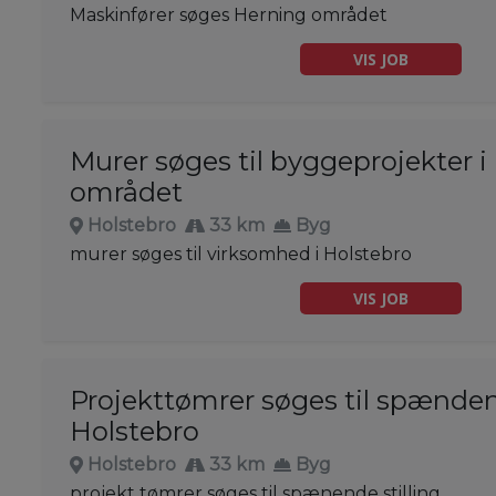
Maskinfører søges Herning området
VIS JOB
Murer søges til byggeprojekter i
området
Holstebro
33 km
Byg
murer søges til virksomhed i Holstebro
VIS JOB
Projekttømrer søges til spænden
Holstebro
Holstebro
33 km
Byg
projekt tømrer søges til spænende stilling