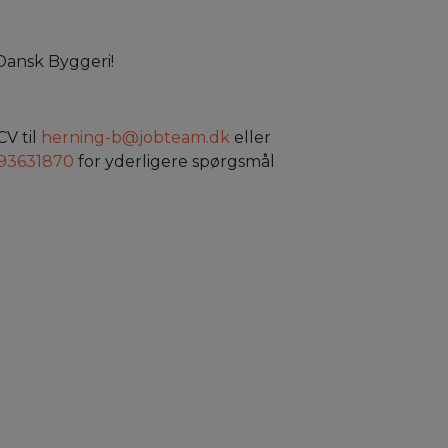
 Dansk Byggeri!
CV til
herning-b@jobteam.dk
eller
93631870
for yderligere spørgsmål