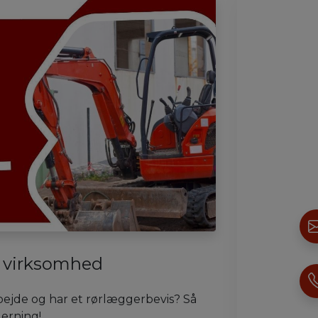
r virksomhed
bejde og har et rørlæggerbevis? Så
Herning!