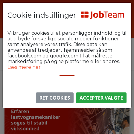
Cookie indstillinger
PHU-U4-HEM-LAST
Vi bruger cookies til at personliggør indhold, og til
at tilbyde forskellige sociale medier funktioner
samt analysere vores trafik. Disse data kan
⚠️ Denne jobannonce er udløbet.
anvendes af tredjepart hjemmesider så som
Stillingen er ikke længere aktiv, men du kan
se
facebook.com og google.com til at målrette
lignende annoncer her
.
markedsføring på egne platforme eller andres.
Læs mere her.
RET COOKIES
ACCEPTER VALGTE