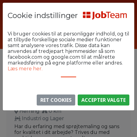
Cookie indstillinger
Forside
Jobsøgende
Vi bruger cookies til at personliggør indhold, og til
at tilbyde forskellige sociale medier funktioner
Industri og Lager
Herning
samt analysere vores trafik. Disse data kan
anvendes af tredjepart hjemmesider så som
2
facebook.com og google.com til at målrette
VIS FILTRE
Ryd
markedsføring på egne platforme eller andres.
Læs mere her.
89 jobs
Sprøjtemaler søges til daghold nær
Herning – lakering og
RET COOKIES
ACCEPTER VALGTE
overfladebehandling af træemner
Herning
0 km
Industri og Lager
Har du erfaring med sprøjtemaling og sans
for kvalitet i dit arbejde? Trives du med