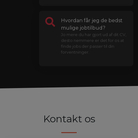
Hvordan får jeg de bedst
mulige jobtilbud?
Jo mere du har gjort ud af dit CV,
desto nemmere er det for os at
finde jobs der passer til din
forventninger.
Kontakt os