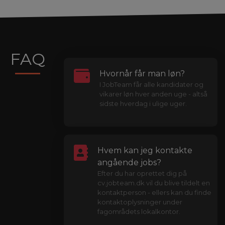
FAQ
Hvornår får man løn?
I JobTeam får alle kandidater og
vikarer løn hver anden uge - altså
sidste hverdag i ulige uger.
Hvem kan jeg kontakte
angående jobs?
Efter du har oprettet dig på
cv.jobteam.dk vil du blive tildelt en
kontaktperson - ellers kan du finde
kontaktoplysninger under
fagområdets lokalkontor.