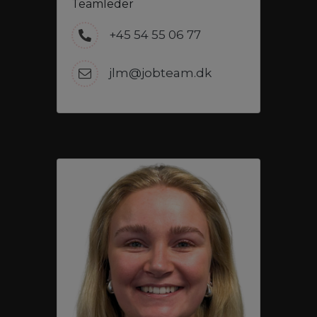
Teamleder
+45 54 55 06 77
jlm@jobteam.dk