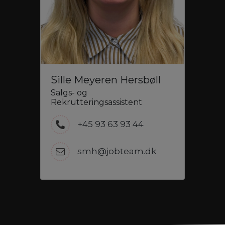
Sille Meyeren Hersbøll
Salgs- og
Rekrutteringsassistent
+45 93 63 93 44
smh@jobteam.dk