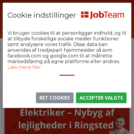
Cookie indstillinger
E2-1-35
Vi bruger cookies til at personliggør indhold, og til
at tilbyde forskellige sociale medier funktioner
samt analysere vores trafik. Disse data kan
⚠️ Denne jobannonce er udløbet.
anvendes af tredjepart hjemmesider så som
Stillingen er ikke længere aktiv, men du kan
se
facebook.com og google.com til at målrette
lignende annoncer her
.
markedsføring på egne platforme eller andres.
Læs mere her.
RET COOKIES
ACCEPTER VALGTE