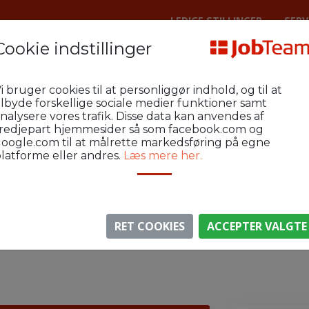
LEDIGE STILLINGER
SERV
Cookie indstillinger
enhavn Metal
E3-40
i bruger cookies til at personliggør indhold, og til at
ys, netværk & brand – Rødovre
ilbyde forskellige sociale medier funktioner samt
nalysere vores trafik. Disse data kan anvendes af
redjepart hjemmesider så som facebook.com og
oogle.com til at målrette markedsføring på egne
latforme eller andres.
Læs mere her.
⚠️ Denne jobannonce er udløbet.
gen er ikke længere aktiv, men du kan
se lignende annon
RET COOKIES
ACCEPTER VALGTE