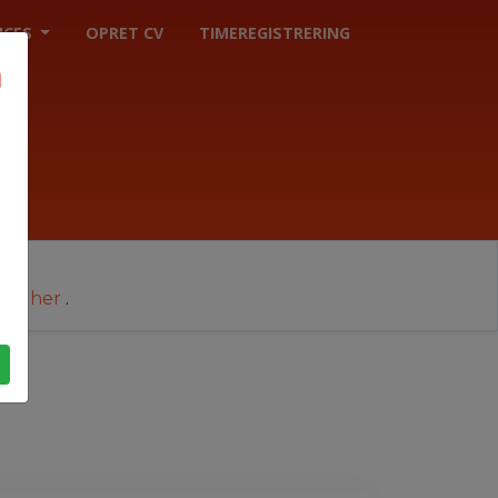
ICES
OPRET CV
TIMEREGISTRERING
cer her
.