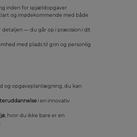
ng inden for spjældopgaver
r klart og imødekommende med både
r detaljen — du går op i præcision i dit
somhed med plads til grin og personlig
id og opgaveplanlægning, du kan
efteruddannelse
i en innovativ
ljø
, hvor du ikke bare er en
t