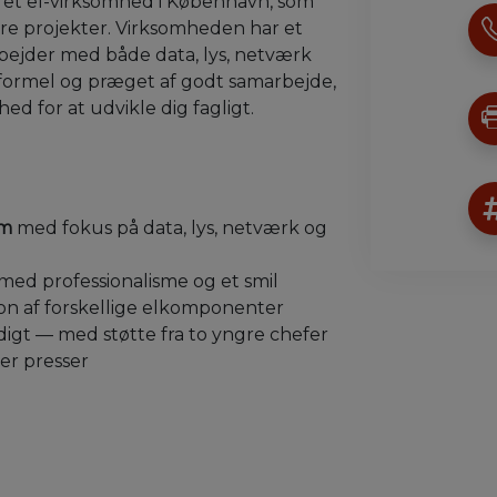
ret el-virksomhed i København, som
ørre projekter. Virksomheden har et
arbejder med både data, lys, netværk
uformel og præget af godt samarbejde,
ed for at udvikle dig fagligt.
em
med fokus på data, lys, netværk og
med professionalisme og et smil
tion af forskellige elkomponenter
digt — med støtte fra to yngre chefer
er presser