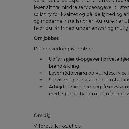
Vores samarbejdspartner er en veletable
løser alt fra mindre serviceopgaver til st
solidt ry for kvalitet og pålidelighed og 
og moderne installationer. Kulturen er 
hvor du får frihed under ansvar og muligh
Om jobbet
Dine hovedopgaver bliver:
Udfør
spjæld-opgaver i private hj
brand-sikring
Lever rådgivning og kundeservice 
Servicering, reparation og installa
Arbejd i teams, men også selvstæn
med egen el-baggrund, når opgav
Om dig
Vi forestiller os, at du: