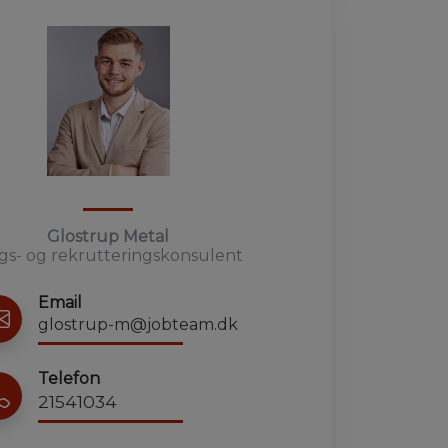
Glostrup Metal
gs- og rekrutteringskonsulent
Email
glostrup-m@jobteam.dk
Telefon
21541034