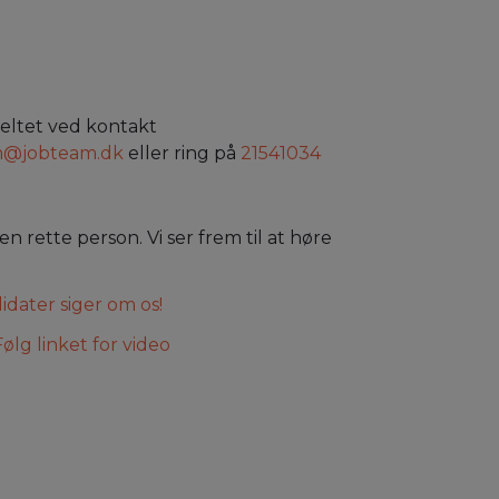
feltet ved kontakt
m@jobteam.dk
eller ring på
21541034
 rette person. Vi ser frem til at høre
idater siger om os!
ølg linket for video