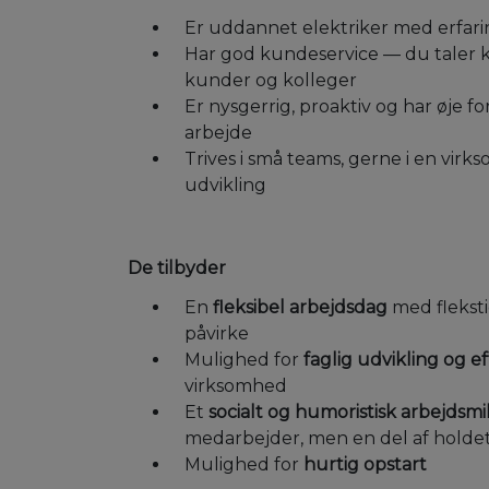
Er uddannet elektriker med erfari
Har god kundeservice — du tale
kunder og kolleger
Er nysgerrig, proaktiv og har øje fo
arbejde
Trives i små teams, gerne i en virk
udvikling
De tilbyder
En
fleksibel arbejdsdag
med flekst
påvirke
Mulighed for
faglig udvikling og 
virksomhed
Et
socialt og humoristisk arbejdsmi
medarbejder, men en del af holde
Mulighed for
hurtig opstart