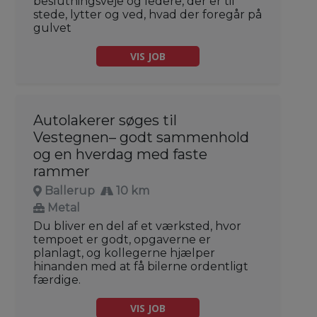
beslutningsveje og ledere, der er til
stede, lytter og ved, hvad der foregår på
gulvet
VIS JOB
Autolakerer søges til
Vestegnen– godt sammenhold
og en hverdag med faste
rammer
Ballerup
10 km
Metal
Du bliver en del af et værksted, hvor
tempoet er godt, opgaverne er
planlagt, og kollegerne hjælper
hinanden med at få bilerne ordentligt
færdige.
VIS JOB