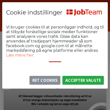
Cookie indstillinger
Varevognaften-1-20
Vi bruger cookies til at personliggør indhold, og til
at tilbyde forskellige sociale medier funktioner
samt analysere vores trafik. Disse data kan
⚠️ Denne jobannonce er udløbet.
anvendes af tredjepart hjemmesider så som
Stillingen er ikke længere aktiv, men du kan
se
facebook.com og google.com til at målrette
lignende annoncer her
.
markedsføring på egne platforme eller andres.
Læs mere her.
RET COOKIES
ACCEPTER VALGTE