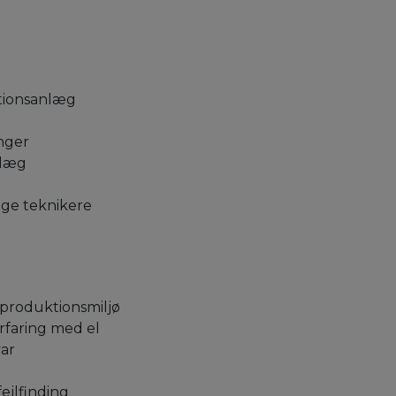
ktionsanlæg
nger
nlæg
ge teknikere
i produktionsmiljø
rfaring med el
var
fejlfinding