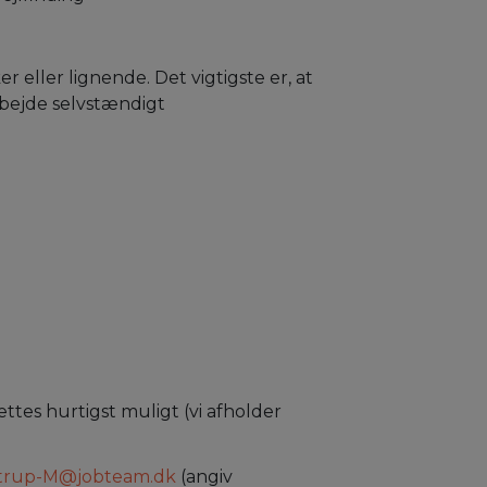
eller lignende. Det vigtigste er, at
rbejde selvstændigt
ættes hurtigst muligt (vi afholder
trup-M@jobteam.dk
(angiv