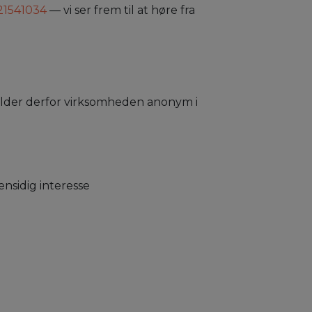
21541034
— vi ser frem til at høre fra
older derfor virksomheden anonym i
ensidig interesse