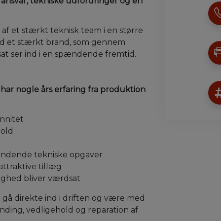
 ansvar, tekniske udfordringer og en
af et stærkt teknisk team i en større
d et stærkt brand, som gennem
sat ser ind i en spændende fremtid.
e har nogle års erfaring fra produktion
nnitet
old
ndende tekniske opgaver
ttraktive tillæg
ighed bliver værdsat
 gå direkte ind i driften og være med
finding, vedligehold og reparation af