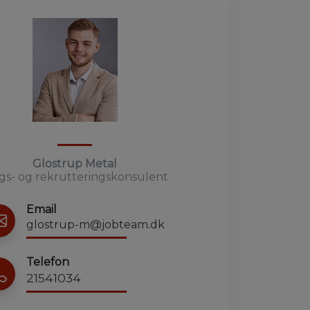
Glostrup Metal
gs- og rekrutteringskonsulent
Email
glostrup-m@jobteam.dk
Telefon
21541034