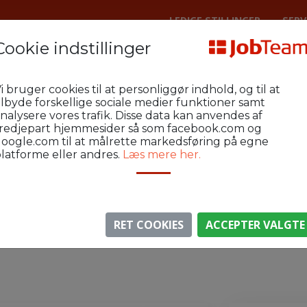
LEDIGE STILLINGER
SERV
Cookie indstillinger
enhavn Metal
Vedligehold-21
i bruger cookies til at personliggør indhold, og til at
er søges til moderne produktionsvir
ilbyde forskellige sociale medier funktioner samt
nalysere vores trafik. Disse data kan anvendes af
redjepart hjemmesider så som facebook.com og
oogle.com til at målrette markedsføring på egne
latforme eller andres.
Læs mere her.
⚠️ Denne jobannonce er udløbet.
gen er ikke længere aktiv, men du kan
se lignende annon
RET COOKIES
ACCEPTER VALGTE