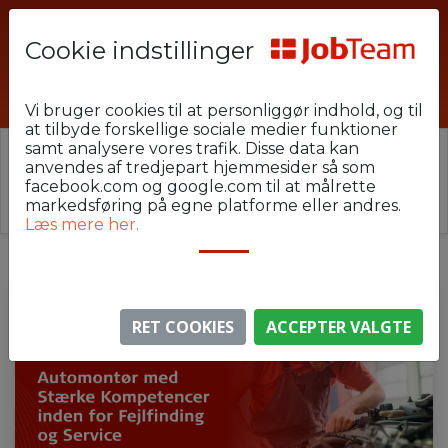
Cookie indstillinger
NIT-24-KOM-AUTOMONTØR
Vi bruger cookies til at personliggør indhold, og til
at tilbyde forskellige sociale medier funktioner
samt analysere vores trafik. Disse data kan
⚠️ Denne jobannonce er udløbet.
anvendes af tredjepart hjemmesider så som
Stillingen er ikke længere aktiv, men du kan
se
facebook.com og google.com til at målrette
lignende annoncer her
.
markedsføring på egne platforme eller andres.
Læs mere her.
RET COOKIES
ACCEPTER VALGTE