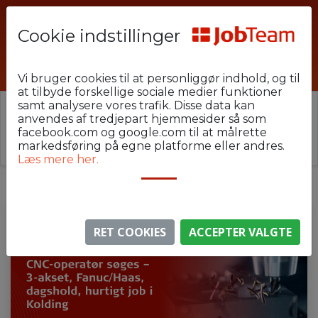
Cookie indstillinger
PHU-22-KOM-FANUC
Vi bruger cookies til at personliggør indhold, og til
at tilbyde forskellige sociale medier funktioner
samt analysere vores trafik. Disse data kan
⚠️ Denne jobannonce er udløbet.
anvendes af tredjepart hjemmesider så som
Stillingen er ikke længere aktiv, men du kan
se
facebook.com og google.com til at målrette
lignende annoncer her
.
markedsføring på egne platforme eller andres.
Læs mere her.
RET COOKIES
ACCEPTER VALGTE