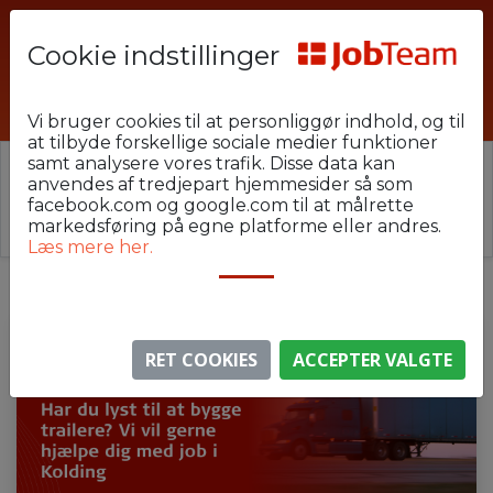
Cookie indstillinger
PHU-22-KOM-LAST
Vi bruger cookies til at personliggør indhold, og til
at tilbyde forskellige sociale medier funktioner
samt analysere vores trafik. Disse data kan
⚠️ Denne jobannonce er udløbet.
anvendes af tredjepart hjemmesider så som
Stillingen er ikke længere aktiv, men du kan
se
facebook.com og google.com til at målrette
lignende annoncer her
.
markedsføring på egne platforme eller andres.
Læs mere her.
RET COOKIES
ACCEPTER VALGTE