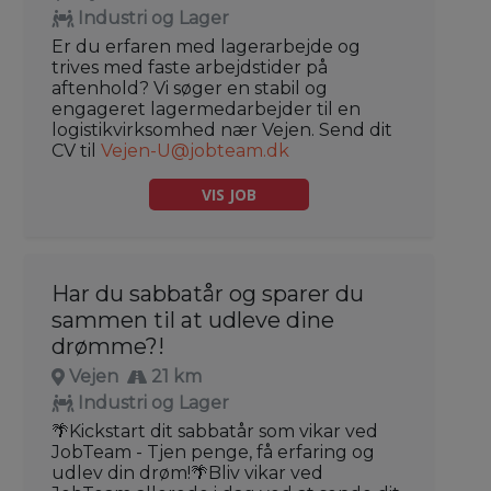
Industri og Lager
Er du erfaren med lagerarbejde og
trives med faste arbejdstider på
aftenhold? Vi søger en stabil og
engageret lagermedarbejder til en
logistikvirksomhed nær Vejen. Send dit
CV til
Vejen-U@jobteam.dk
VIS JOB
Har du sabbatår og sparer du
sammen til at udleve dine
drømme?!
Vejen
21 km
Industri og Lager
🌴Kickstart dit sabbatår som vikar ved
JobTeam - Tjen penge, få erfaring og
udlev din drøm!🌴Bliv vikar ved