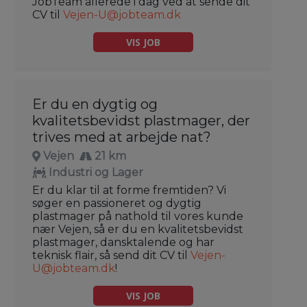
JobTeam allerede i dag ved at sende dit
CV til
Vejen-U@jobteam.dk
VIS JOB
Er du en dygtig og
kvalitetsbevidst plastmager, der
trives med at arbejde nat?
Vejen
21 km
Industri og Lager
Er du klar til at forme fremtiden? Vi
søger en passioneret og dygtig
plastmager på nathold til vores kunde
nær Vejen, så er du en kvalitetsbevidst
plastmager, dansktalende og har
teknisk flair, så send dit CV til
Vejen-
U@jobteam.dk
!
VIS JOB