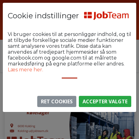
Cookie indstillinger
MUJ-U19-C1-1
Vi bruger cookies til at personliggør indhold, og til
at tilbyde forskellige sociale medier funktioner
samt analysere vores trafik. Disse data kan
⚠️ Denne jobannonce er udløbet.
anvendes af tredjepart hjemmesider så som
Stillingen er ikke længere aktiv, men du kan
se
facebook.com og google.com til at målrette
lignende annoncer her
.
markedsføring på egne platforme eller andres.
Læs mere her.
RET COOKIES
ACCEPTER VALGTE