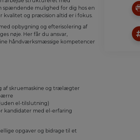
kan arbejde struktureret med
n spændende mulighed for dig hos en
 kvalitet og præcision altid er i fokus.
 med opbygning og efterisolering af
lges nøje. Her får du ansvar,
 dine håndværksmæssige kompetencer
ug af skruemaskine og trælægter
pærre
(uden el-tilslutning)
or kandidater med el-erfaring
llige opgaver og bidrage til et