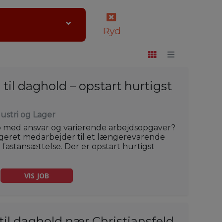
Ryd
til daghold – opstart hurtigst
ustri og Lager
 job med ansvar og varierende arbejdsopgaver?
gageret medarbejder til et længerevarende
 fastansættelse. Der er opstart hurtigst
VIS JOB
til daghold nær Christiansfeld