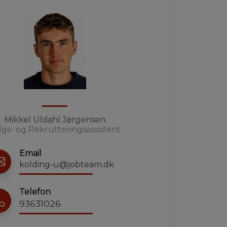
Mikkel Uldahl Jørgensen
lgs- og Rekrutteringsassistent
Email
kolding-u@jobteam.dk
Telefon
93631026