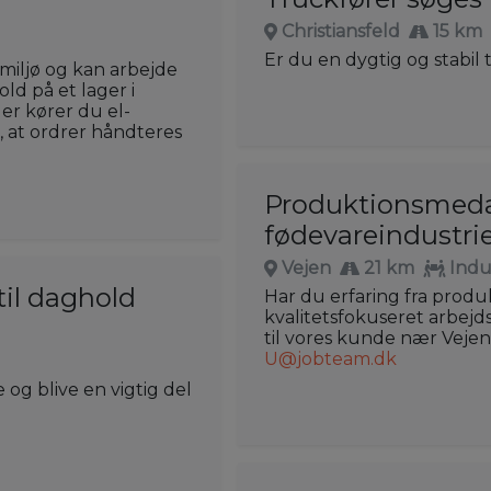
Christiansfeld
15 km
Er du en dygtig og stabil t
t miljø og kan arbejde
ld på et lager i
Her kører du el-
, at ordrer håndteres
Produktionsmedar
fødevareindustri
Vejen
21 km
Indu
il daghold
Har du erfaring fra produk
kvalitetsfokuseret arbej
til vores kunde nær Vejen!
U@jobteam.dk
og blive en vigtig del