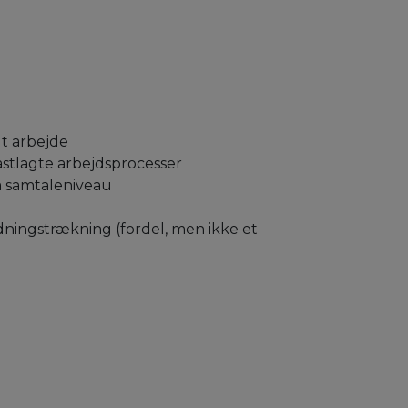
t arbejde
astlagte arbejdsprocesser
å samtaleniveau
edningstrækning (fordel, men ikke et