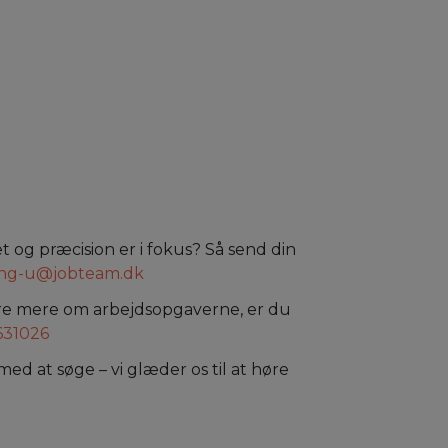
et og præcision er i fokus? Så send din
ing-u@jobteam.dk
 høre mere om arbejdsopgaverne, er du
631026
med at søge – vi glæder os til at høre