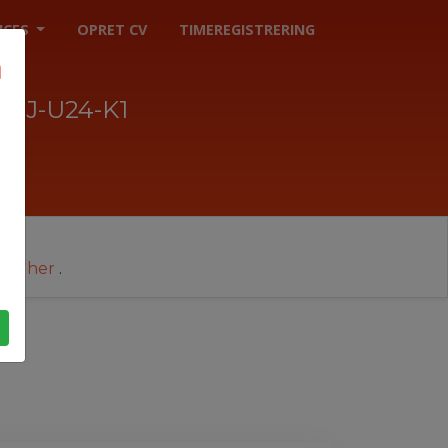
ICES
OPRET CV
TIMEREGISTRERING
UJ-U24-K1
cer her
.