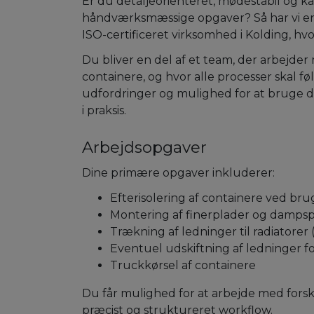
Er du detaljeorienteret, mødestabil og 
håndværksmæssige opgaver? Så har vi e
ISO-certificeret virksomhed i Kolding, hvor
Du bliver en del af et team, der arbejder
containere, og hvor alle processer skal fø
udfordringer og mulighed for at bruge
i praksis.
Arbejdsopgaver
Dine primære opgaver inkluderer:
Efterisolering af containere ved br
Montering af finerplader og damps
Trækning af ledninger til radiatorer 
Eventuel udskiftning af ledninger f
Truckkørsel af containere
Du får mulighed for at arbejde med forske
præcist og struktureret workflow.