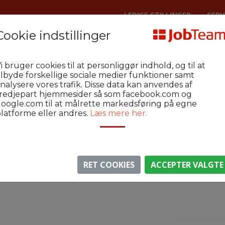
LEDIGE STILLINGER
SERV
Cookie indstillinger
Lager
Kolding Industri og Lager
M
i bruger cookies til at personliggør indhold, og til at
g efterisolering af containere
ilbyde forskellige sociale medier funktioner samt
nalysere vores trafik. Disse data kan anvendes af
redjepart hjemmesider så som facebook.com og
oogle.com til at målrette markedsføring på egne
latforme eller andres.
Læs mere her.
⚠️ Denne jobannonce er udløbet.
gen er ikke længere aktiv, men du kan
se lignende annon
RET COOKIES
ACCEPTER VALGTE