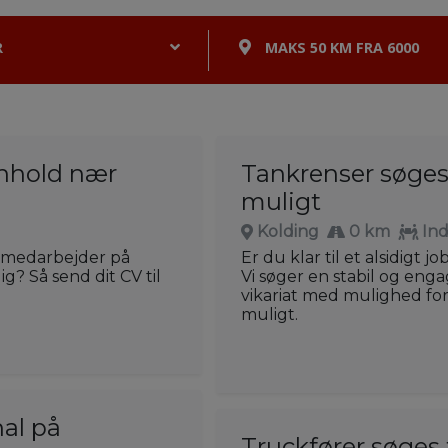
R
MAKS 50 KM FRA 6000
enhold nær
Tankrenser søges 
muligt
Kolding
0 km
Ind
tikmedarbejder på
Er du klar til et alsidigt
g? Så send dit CV til
Vi søger en stabil og en
vikariat med mulighed for
muligt.
nal på
Truckfører søges 