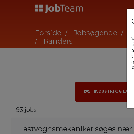
Forside
Jobsøgende
I
V
Randers
t
a
t
g
p
INDUSTRI OG LAGE
93 jobs
Lastvognsmekaniker søges nær