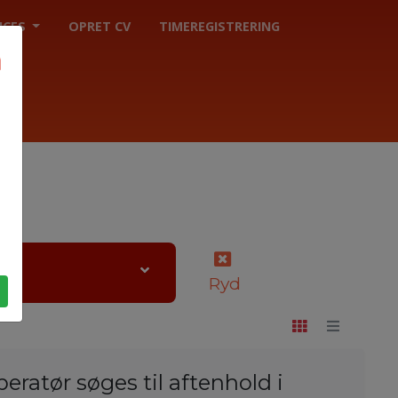
ICES
OPRET CV
TIMEREGISTRERING
Ryd
eratør søges til aftenhold i