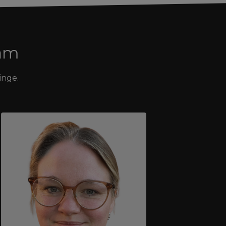
eam
inge.