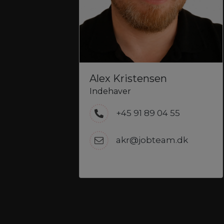
Alex Kristensen
Indehaver
+45 91 89 04 55
akr@jobteam.dk