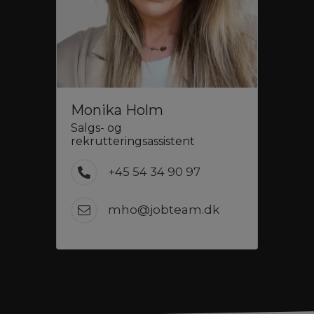
Monika Holm
Salgs- og
rekrutteringsassistent
+45 54 34 90 97
mho@jobteam.dk