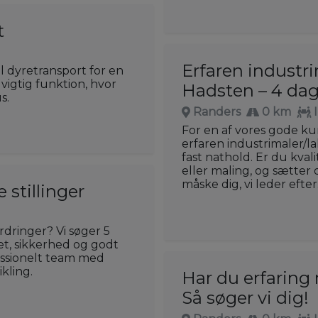
t
Erfaren industri
il dyretransport for en
vigtig funktion, hvor
Hadsten – 4 da
s.
Randers
0 km
For en af vores gode k
erfaren industrimaler/la
fast nathold. Er du kval
eller maling, og sætter d
måske dig, vi leder efter
 stillinger
rdringer? Vi søger 5
et, sikkerhed og godt
fessionelt team med
kling.
Har du erfaring 
Så søger vi dig!