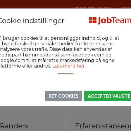
LEDIGE STILLINGER
SERV
Cookie indstillinger
ndustri og Lager
i bruger cookies til at personliggør indhold, og til at
ilbyde forskellige sociale medier funktioner samt
nalysere vores trafik. Disse data kan anvendes af
redjepart hjemmesider så som facebook.com og
oogle.com til at målrette markedsføring på egne
Se lokale stillinger
latforme eller andres.
Læs mere her.
R
MAKS 50 KM FRA 8900
RET COOKIES
ACCEPTER VALGTE
 Randers
Erfaren stanseop