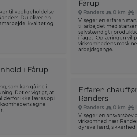
Fårup
er til vedligeholdelse
Randers
0 km
Randers. Du bliver en
Vi søger en erfaren sta
amarbejde, kvalitet og
til arbejdet med stanse
selvstændigt i produkti
i faget. Oplæringen vi
virksomhedens maskiner
arbejdsgange.
enhold i Fårup
ng, som kan gå ind i
Erfaren chauffør
ng. Det er vigtigt, at
Randers
l derfor ikke læres op i
virksomhedens egne
Randers
0 km
r.
Vi søger en ansvarsbevid
virksomhed nær Randers.
dyrevelfærd, sikkerhed 