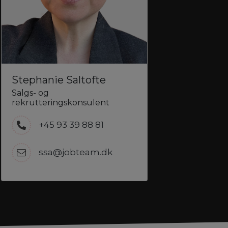
Stephanie Saltofte
Salgs- og
rekrutteringskonsulent
+45 93 39 88 81
ssa@jobteam.dk