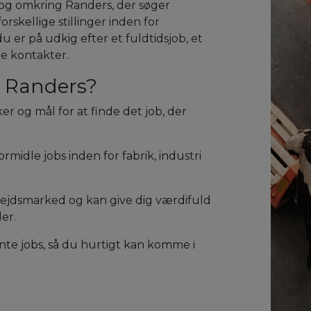
 og omkring Randers, der søger
rskellige stillinger inden for
u er på udkig efter et fuldtidsjob, et
tte kontakter.
 Randers?
sker og mål for at finde det job, der
ormidle jobs inden for fabrik, industri
rbejdsmarked og kan give dig værdifuld
er.
te jobs, så du hurtigt kan komme i