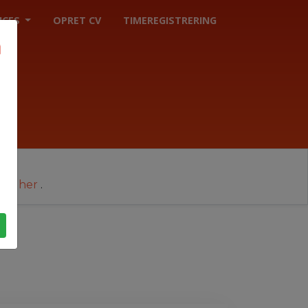
ICES
OPRET CV
TIMEREGISTRERING
cer her
.