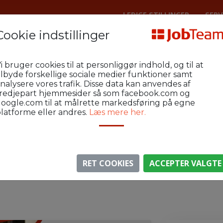
LEDIGE STILLINGER
SERV
Cookie indstillinger
enraa Metal
AUT-GAS-L2
i bruger cookies til at personliggør indhold, og til at
 stilling nær Sønderborg
ilbyde forskellige sociale medier funktioner samt
nalysere vores trafik. Disse data kan anvendes af
redjepart hjemmesider så som facebook.com og
oogle.com til at målrette markedsføring på egne
latforme eller andres.
Læs mere her.
⚠️ Denne jobannonce er udløbet.
gen er ikke længere aktiv, men du kan
se lignende annon
RET COOKIES
ACCEPTER VALGTE