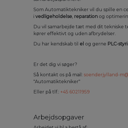
Som Automatiktekniker vil du spille en ce
i
vedligeholdelse
,
reparation
og optimerin
Du vil samarbejde tæt med dit tekniske t
kører effektivt og uden afbrydelser.
Du har kendskab til
el
og gerne
PLC-styr
Er det dig vi søger?
Så kontakt os på mail:
soenderjylland-m
"Automatiktekniker"
Eller på tlf.:
+45 60211959
Arbejdsopgaver
Arbejdet vi bl.a bestå af: