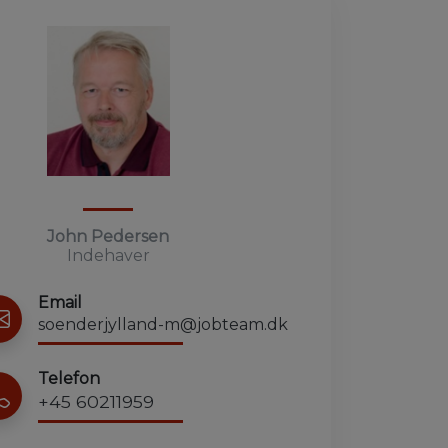
John Pedersen
Indehaver
Email
soenderjylland-m@jobteam.dk
Telefon
+45 60211959