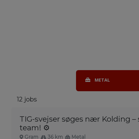
METAL
12 jobs
TIG-svejser søges nær Kolding – s
team! ⚙️
Gram
36 km
Metal