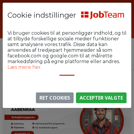
Cookie indstillinger
IND-GAE-N2
Vi bruger cookies til at personliggør indhold, og til
at tilbyde forskellige sociale medier funktioner
samt analysere vores trafik. Disse data kan
⚠️ Denne jobannonce er udløbet.
anvendes af tredjepart hjemmesider så som
Stillingen er ikke længere aktiv, men du kan
se
facebook.com og google.com til at målrette
lignende annoncer her
.
markedsføring på egne platforme eller andres.
Læs mere her.
RET COOKIES
ACCEPTER VALGTE