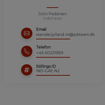
John Pedersen
Indehaver
Email
soenderjylland-m@jobteam.dk
Telefon
+45 60211959
Stillings ID
IND-GAE-N2