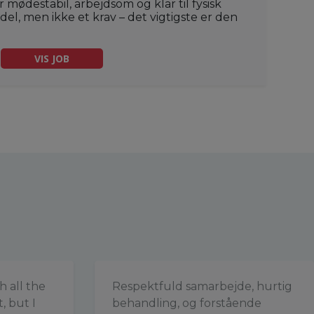
ødestabil, arbejdsom og klar til fysisk
rdel, men ikke et krav – det vigtigste er den
VIS JOB
h all the
Respektfuld samarbejde, hurtig
, but I
behandling, og forstående