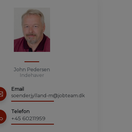
John Pedersen
Indehaver
Email
soenderjylland-m@jobteam.dk
Telefon
+45 60211959