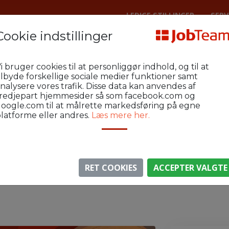
LEDIGE STILLINGER
SERV
Cookie indstillinger
enraa Metal
KLE-GAE-P3
i bruger cookies til at personliggør indhold, og til at
r Aabenraa
ilbyde forskellige sociale medier funktioner samt
nalysere vores trafik. Disse data kan anvendes af
redjepart hjemmesider så som facebook.com og
oogle.com til at målrette markedsføring på egne
latforme eller andres.
Læs mere her.
⚠️ Denne jobannonce er udløbet.
gen er ikke længere aktiv, men du kan
se lignende annon
RET COOKIES
ACCEPTER VALGTE