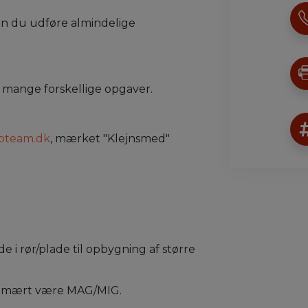
n du udføre almindelige
 mange forskellige opgaver.
bteam.dk
, mærket "Klejnsmed"
e i rør/plade til opbygning af større
 primært være MAG/MIG.