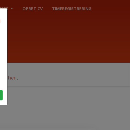
ICES
OPRET CV
TIMEREGISTRERING
cer her
.