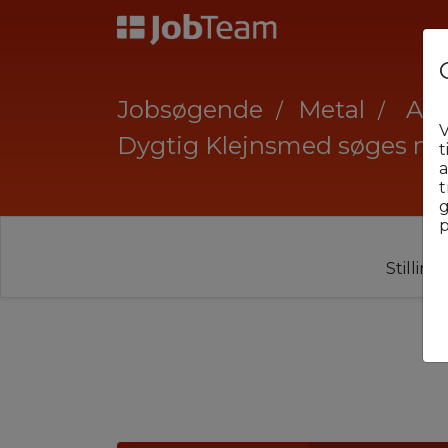
Jobsøgende
Metal
Aab
V
Dygtig Klejnsmed søges næ
t
a
t
g
p
Stillin