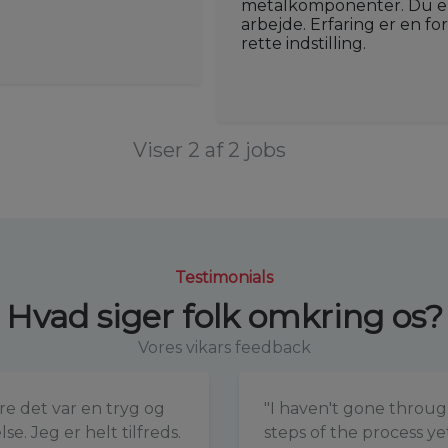
metalkomponenter. Du er m
arbejde. Erfaring er en fo
rette indstilling.
Viser 2 af 2 jobs
Testimonials
Hvad siger folk omkring os?
Vores vikars feedback
re det var en tryg og
"I haven't gone throug
se. Jeg er helt tilfreds.
steps of the process yet