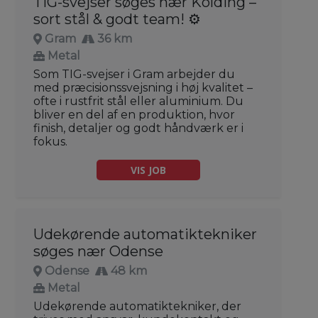
TIG-svejser søges nær Kolding –
sort stål & godt team! ⚙️
Gram
36 km
Metal
Som TIG-svejser i Gram arbejder du
med præcisionssvejsning i høj kvalitet –
ofte i rustfrit stål eller aluminium. Du
bliver en del af en produktion, hvor
finish, detaljer og godt håndværk er i
fokus.
VIS JOB
Udekørende automatiktekniker
søges nær Odense
Odense
48 km
Metal
Udekørende automatiktekniker, der