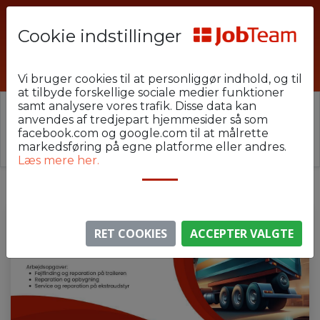
Cookie indstillinger
TRA-GAP-K2
Vi bruger cookies til at personliggør indhold, og til
at tilbyde forskellige sociale medier funktioner
samt analysere vores trafik. Disse data kan
⚠️ Denne jobannonce er udløbet.
anvendes af tredjepart hjemmesider så som
Stillingen er ikke længere aktiv, men du kan
se
facebook.com og google.com til at målrette
lignende annoncer her
.
markedsføring på egne platforme eller andres.
Læs mere her.
RET COOKIES
ACCEPTER VALGTE