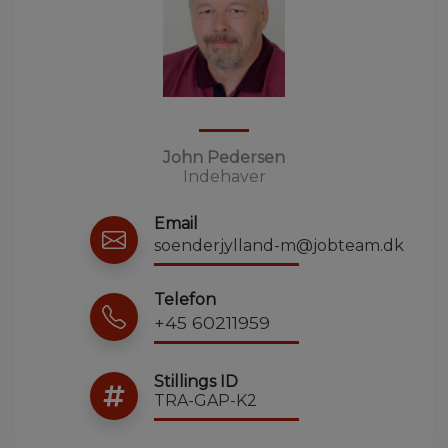
John Pedersen
Indehaver
Email
soenderjylland-m@jobteam.dk
Telefon
+45 60211959
Stillings ID
TRA-GAP-K2