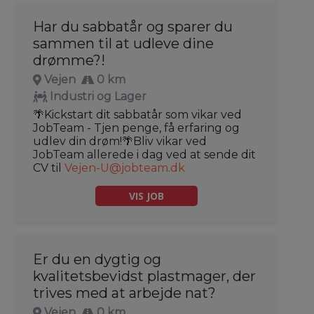
Har du sabbatår og sparer du
sammen til at udleve dine
drømme?!
Vejen
0 km
Industri og Lager
🌴Kickstart dit sabbatår som vikar ved
JobTeam - Tjen penge, få erfaring og
udlev din drøm!🌴Bliv vikar ved
JobTeam allerede i dag ved at sende dit
CV til
Vejen-U@jobteam.dk
VIS JOB
Er du en dygtig og
kvalitetsbevidst plastmager, der
trives med at arbejde nat?
Vejen
0 km