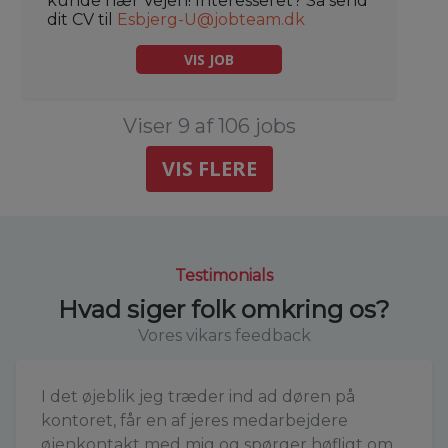
kunde nær Vejen! Interesseret? Så send
dit CV til
Esbjerg-U@jobteam.dk
VIS JOB
Viser 9 af 106 jobs
VIS FLERE
Testimonials
Hvad siger folk omkring os?
Vores vikars feedback
I det øjeblik jeg træder ind ad døren på
kontoret, får en af jeres medarbejdere
øjenkontakt med mig og spørger høfligt om