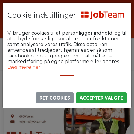
Cookie indstillinger
6600-CA191-1
Vi bruger cookies til at personliggør indhold, og til
at tilbyde forskellige sociale medier funktioner
samt analysere vores trafik. Disse data kan
⚠️ Denne jobannonce er udløbet.
anvendes af tredjepart hjemmesider så som
Stillingen er ikke længere aktiv, men du kan
se
facebook.com og google.com til at målrette
lignende annoncer her
.
markedsføring på egne platforme eller andres.
Læs mere her.
RET COOKIES
ACCEPTER VALGTE