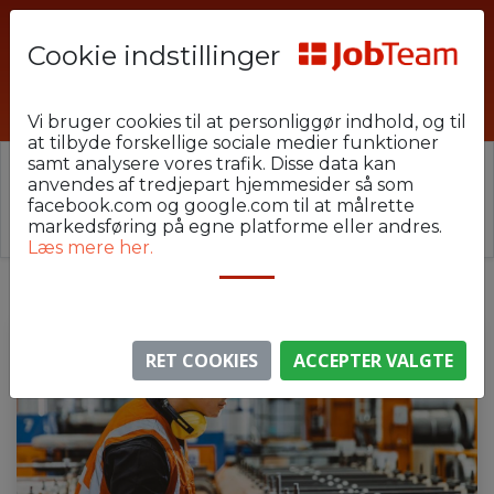
Cookie indstillinger
MUJ-U24-VEJ-G1
Vi bruger cookies til at personliggør indhold, og til
at tilbyde forskellige sociale medier funktioner
samt analysere vores trafik. Disse data kan
⚠️ Denne jobannonce er udløbet.
anvendes af tredjepart hjemmesider så som
Stillingen er ikke længere aktiv, men du kan
se
facebook.com og google.com til at målrette
lignende annoncer her
.
markedsføring på egne platforme eller andres.
Læs mere her.
RET COOKIES
ACCEPTER VALGTE