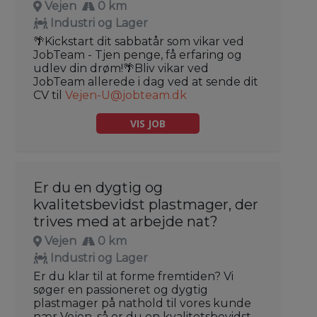
Vejen
0 km
Industri og Lager
🌴Kickstart dit sabbatår som vikar ved
JobTeam - Tjen penge, få erfaring og
udlev din drøm!🌴Bliv vikar ved
JobTeam allerede i dag ved at sende dit
CV til
Vejen-U@jobteam.dk
VIS JOB
Er du en dygtig og
kvalitetsbevidst plastmager, der
trives med at arbejde nat?
Vejen
0 km
Industri og Lager
Er du klar til at forme fremtiden? Vi
søger en passioneret og dygtig
plastmager på nathold til vores kunde
nær Vejen, så er du en kvalitetsbevidst