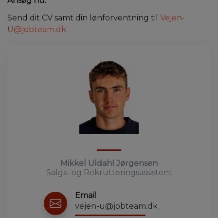
Ansøg nu:
Send dit CV samt din lønforventning til
Vejen-
U@jobteam.dk
Mikkel Uldahl Jørgensen
Salgs- og Rekrutteringsassistent
Email
vejen-u@jobteam.dk