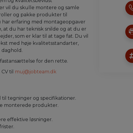
m og kvalitetsbevidst
 vil du skulle montere og samle
ller og pakke produkter til
du har erfaring med montageopgaver
 at du har teknisk snilde og at du er
er, som er klar til at tage fat. Du vil
kst med høje kvalitetsstandarter,
å daghold.
fastansættelse for den rette.
 CV til
muj@jobteam.dk
il tegninger og specifikationer.
f de monterede produkter.
e effektive løsninger.
ister.