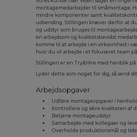
Vores kunde nær Vejen søger en fingerne
montagemedarbejder til småmontage. Her
mindre komponenter samt kvalitetskontro
udsending. Stillingen kræver derfor at 
og udstyr som bruges til montagearbejde,
en arbejdsom og kvalitetsbevidst medarbejd
komme til at arbejde i en virksomhed i væ
hvor du vil arbejde i et fokuseret team p
Stillingen er en Try&Hire med henblik på 
Lyder dette som noget for dig, så send dit
Arbejdsopgaver
Udføre montageopgaver i henhold t
Kontrollere og sikre kvaliteten a
Betjene montageudstyr
Samarbejde med kollegaer og lever
Overholde produktionsmål og tidsfr