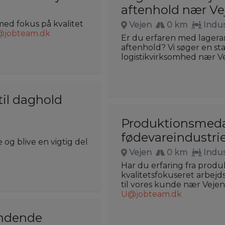
aftenhold nær Ve
med fokus på kvalitet
Vejen
0 km
Indus
@jobteam.dk
Er du erfaren med lagerar
aftenhold? Vi søger en st
logistikvirksomhed nær Ve
il daghold
Produktionsmedar
fødevareindustri
og blive en vigtig del
Vejen
0 km
Indus
Har du erfaring fra produk
kvalitetsfokuseret arbej
til vores kunde nær Vejen!
U@jobteam.dk
ændende