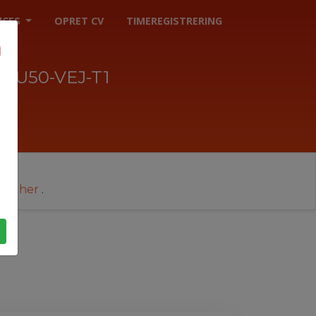
ICES
OPRET CV
TIMEREGISTRERING
J-U50-VEJ-T1
cer her
.