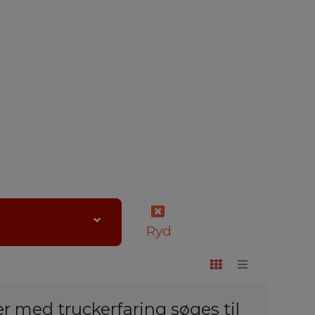
Ryd
 med truckerfaring søges til