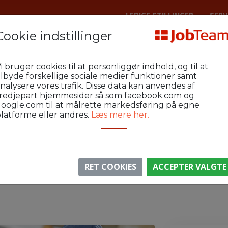
LEDIGE STILLINGER
SERV
Cookie indstillinger
Lager
Vejen Industri og Lager
MU
i bruger cookies til at personliggør indhold, og til at
jder søges på daghold nær Vejen
ilbyde forskellige sociale medier funktioner samt
nalysere vores trafik. Disse data kan anvendes af
redjepart hjemmesider så som facebook.com og
oogle.com til at målrette markedsføring på egne
latforme eller andres.
Læs mere her.
⚠️ Denne jobannonce er udløbet.
gen er ikke længere aktiv, men du kan
se lignende annon
RET COOKIES
ACCEPTER VALGTE