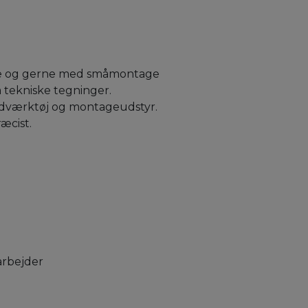
de og gerne med småmontage
å tekniske tegninger.
dværktøj og montageudstyr.
æcist.
rbejder