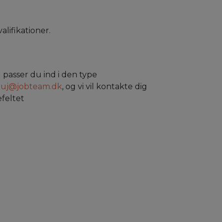
alifikationer.
g passer du ind i den type
uj@jobteam.dk
, og vi vil kontakte dig
efeltet