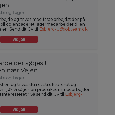
jen
tri og Lager
bejde og trives med faste arbejdstider på
abil og engageret lagermedarbejder til en
jen. Send dit CV til
Esbjerg-U@jobteam.dk
VIS JOB
bejder søges til
en nær Vejen
tri og Lager
tion og trives du i et struktureret og
dsmiljø? Vi søger en produktionsmedarbejder
 Interesseret? Så send dit CV til
Esbjerg-
VIS JOB