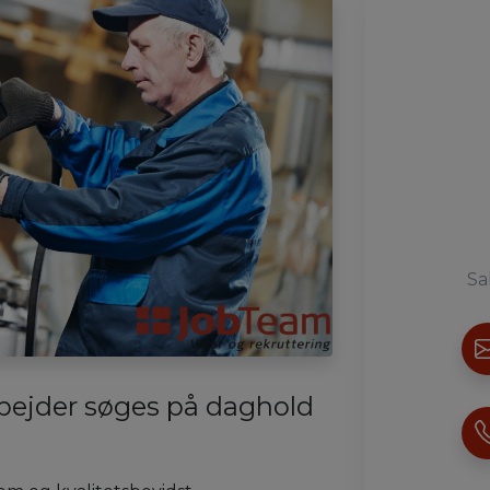
Sa
jder søges på daghold