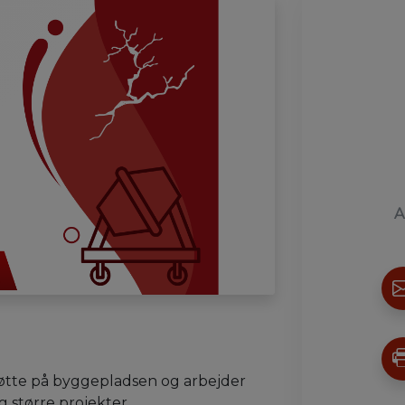
A
tøtte på byggepladsen og arbejder
større projekter.