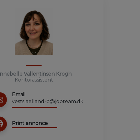
nnebelle Vallentinsen Krogh
Kontorassistent
Email
vestsjaelland-b@jobteam.dk
Print annonce