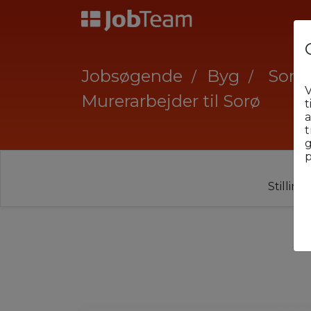
Jobsøgende
Byg
Sorø
V
Murerarbejder til Sorø
t
a
t
g
p
Stillin