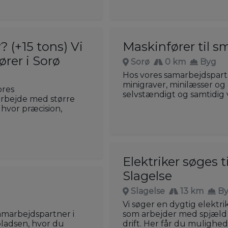
? (+15 tons) Vi
Maskinfører til s
ører i Sorø
Sorø
0 km
Byg
Hos vores samarbejdspart
minigraver, minilæsser og
ores
selvstændigt og samtidig 
arbejde med større
hvor præcision,
Elektriker søges ti
Slagelse
Slagelse
13 km
B
Vi søger en dygtig elektri
amarbejdspartner i
som arbejder med spjæld o
pladsen, hvor du
drift. Her får du mulighe