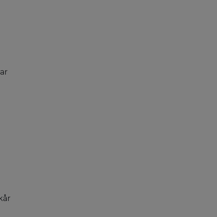
ar
kår