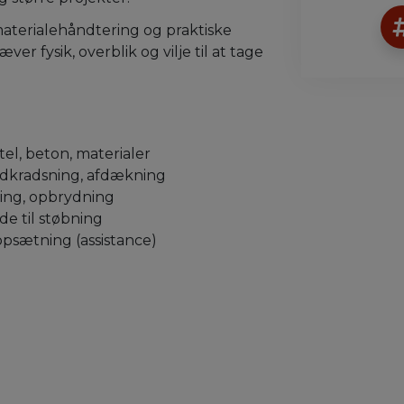
materialehåndtering og praktiske
 fysik, overblik og vilje til at tage
el, beton, materialer
udkradsning, afdækning
ning, opbrydning
e til støbning
opsætning (assistance)