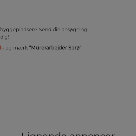
l af byggepladsen? Send din ansøgning
 dig!
dk
og mærk
"Murerarbejder Sorø"