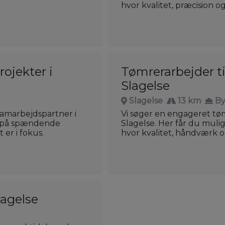
hvor kvalitet, præcision og
ojekter i
Tømrerarbejder t
Slagelse
Slagelse
13 km
B
samarbejdspartner i
Vi søger en engageret tøm
e på spændende
Slagelse. Her får du muli
 er i fokus.
hvor kvalitet, håndværk og 
lagelse