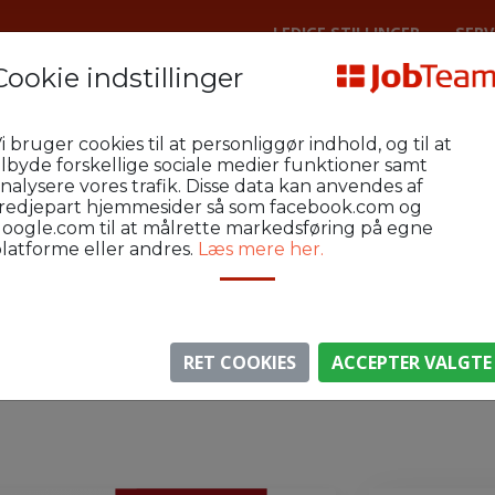
LEDIGE STILLINGER
SERV
Cookie indstillinger
 Byg
avk-byg52-u1
i bruger cookies til at personliggør indhold, og til at
ilbyde forskellige sociale medier funktioner samt
nalysere vores trafik. Disse data kan anvendes af
redjepart hjemmesider så som facebook.com og
oogle.com til at målrette markedsføring på egne
latforme eller andres.
Læs mere her.
⚠️ Denne jobannonce er udløbet.
gen er ikke længere aktiv, men du kan
se lignende annon
RET COOKIES
ACCEPTER VALGTE