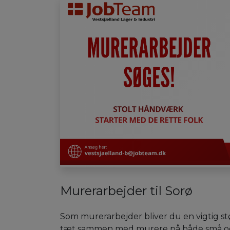
Murerarbejder til Sorø
Som murerarbejder bliver du en vigtig s
tæt sammen med murere på både små og 