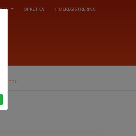
ICES
OPRET CV
TIMEREGISTRERING
cer her
.