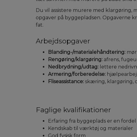
Du vil assistere murere med klargøring, 
opgaver på byggepladsen. Opgaverne kræver
fat.
Arbejdsopgaver
Blanding-/materialehåndtering:
mørt
Rengøring/klargøring:
afrens, fuge
Nedbrydning/udtag:
lettere nedriv
Armering/forberedelse:
hjælpearbejd
Fliseassistance:
skæring, klargøring, 
Faglige kvalifikationer
Erfaring fra byggeplads er en fordel
Kendskab til værktøj og materialer
God fysisk form