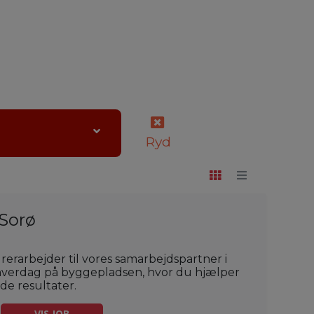
Ryd
 Sorø
erarbejder til vores samarbejdspartner i
v hverdag på byggepladsen, hvor du hjælper
ide resultater.
VIS JOB