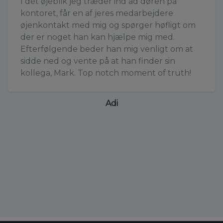
I det øjeblik jeg træder ind ad døren på
kontoret, får en af jeres medarbejdere
øjenkontakt med mig og spørger høfligt om
der er noget han kan hjælpe mig med.
Efterfølgende beder han mig venligt om at
sidde ned og vente på at han finder sin
kollega, Mark. Top notch moment of truth!
Adi