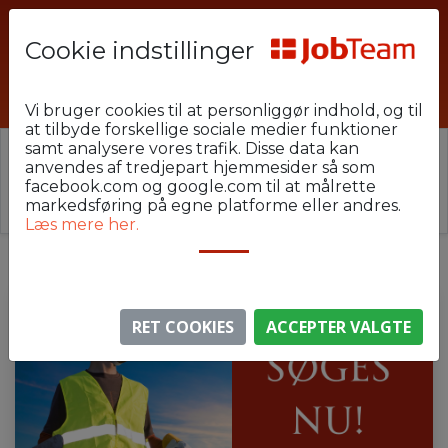
Cookie indstillinger
sbn2
Vi bruger cookies til at personliggør indhold, og til
at tilbyde forskellige sociale medier funktioner
samt analysere vores trafik. Disse data kan
⚠️ Denne jobannonce er udløbet.
anvendes af tredjepart hjemmesider så som
Stillingen er ikke længere aktiv, men du kan
se
facebook.com og google.com til at målrette
lignende annoncer her
.
markedsføring på egne platforme eller andres.
Læs mere her.
RET COOKIES
ACCEPTER VALGTE