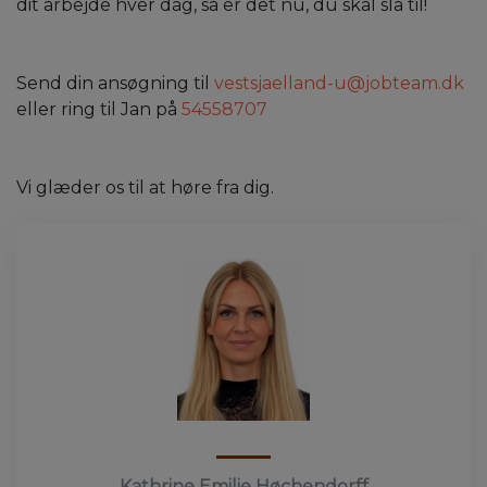
dit arbejde hver dag, så er det nu, du skal slå til!
Send din ansøgning til
vestsjaelland-u@jobteam.dk
eller ring til Jan på
54558707
Vi glæder os til at høre fra dig.
Kathrine Emilie Høchendorff