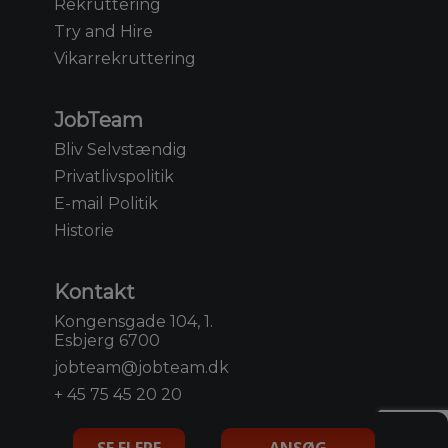
Rekruttering
Try and Hire
Vikarrekruttering
JobTeam
Bliv Selvstændig
Privatlivspolitik
E-mail Politik
Historie
Kontakt
Kongensgade 104, 1.
Esbjerg 6700
jobteam@jobteam.dk
+ 45 75 45 20 20