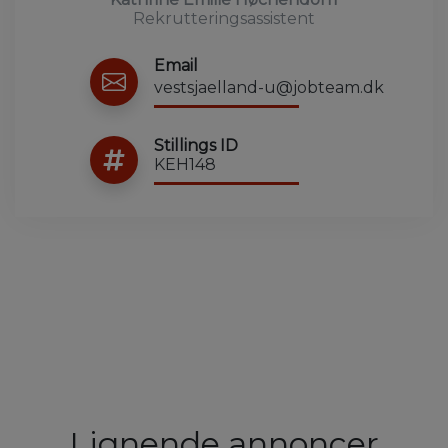
Rekrutteringsassistent
Email
vestsjaelland-u@jobteam.dk
Stillings ID
KEH148
Lignende annoncer